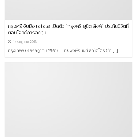
กรุงศรี จับมือ เอไอเอ เปิดตัว “กรุงศรี ยูนิต ลิงค์” ประกันชีวิตที่
ตอบโจทย์การลงทุน
4 กรกฎาคม 2018
กรุงเทพฯ (4 กรกฎาคม 2561) – นายพงษ์อนันต์ ธณัติไตร (ซ้า […]