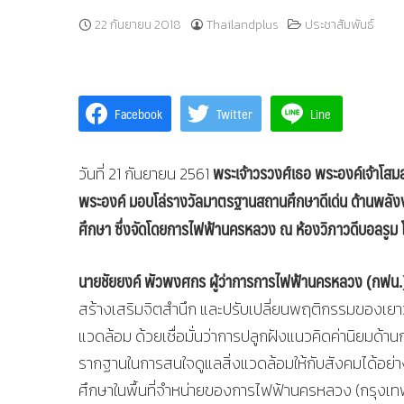
22 กันยายน 2018
Thailandplus
ประชาสัมพันธ์
Facebook
Twitter
Line
พระเจ้าวรวงศ์เธอ พระองค์เจ้าโสม
วันที่ 21 กันยายน 2561
พระองค์ มอบโล่รางวัลมาตรฐานสถานศึกษาดีเด่น ด้านพล
ศึกษา ซึ่งจัดโดยการไฟฟ้านครหลวง ณ ห้องวิภาวดีบอลรูม
นายชัยยงค์ พัวพงศกร ผู้ว่าการการไฟฟ้านครหลวง (กฟน.
สร้างเสริมจิตสำนึก และปรับเปลี่ยนพฤติกรรมของเยาว
แวดล้อม ด้วยเชื่อมั่นว่าการปลูกฝังแนวคิดค่านิยมด้า
รากฐานในการสนใจดูแลสิ่งแวดล้อมให้กับสังคมได้อย่างยั
ศึกษาในพื้นที่จำหน่ายของการไฟฟ้านครหลวง (กรุงเทพ