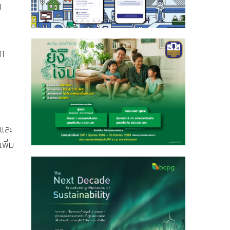
ี
11
นและ
พิ่ม