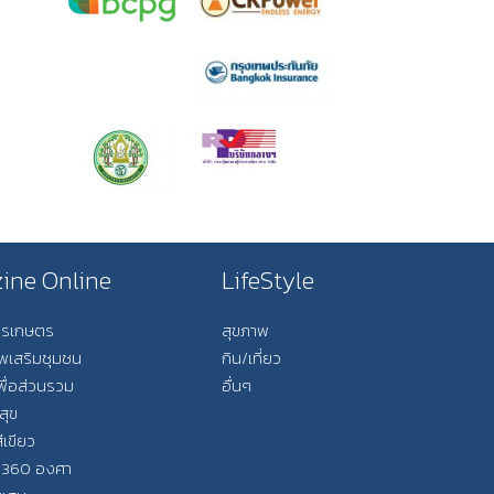
ine Online
LifeStyle
การเกษตร
สุขภาพ
ีพเสริมชุมชน
กิน/เที่ยว
พื่อส่วนรวม
อื่นๆ
สุข
ีเขียว
 360 องศา