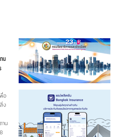
แทน
ร
ื่อ
ิ่ง
สถาน
28