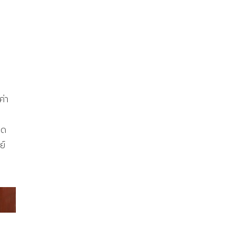
ค่า
ิด
ย์