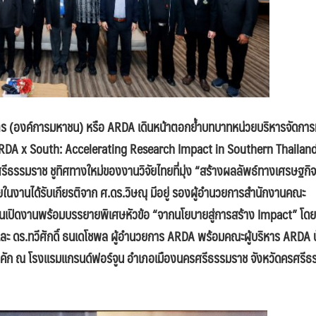
ร (องค์การมหาชน) หรือ ARDA เดินหน้าตอกย้ำบทบาทหน่วยบริหารจัดการ
“ARDA x South: Accelerating Research Impact in Southern Thailand
รศรีธรรมราช ชูทิศทางใหม่ของงานวิจัยไทยที่มุ่ง “สร้างผลลัพธ์ทางเศรษฐกิ
ในงานได้รับเกียรติจาก ศ.ดร.วิษณุ มีอยู่ รองผู้อำนวยการสำนักงานคณะ
านเปิดงานพร้อมบรรยายพิเศษหัวข้อ “จากนโยบายสู่การสร้าง Impact” โดย
ละ ดร.ทวีศักดิ์ ธนเดโชพล ผู้อำนวยการ ARDA พร้อมคณะผู้บริหาร ARDA 
งคึกคัก ณ โรงแรมแกรนด์ฟอร์จูน อำเภอเมืองนครศรีธรรมราช จังหวัดครศรีธ