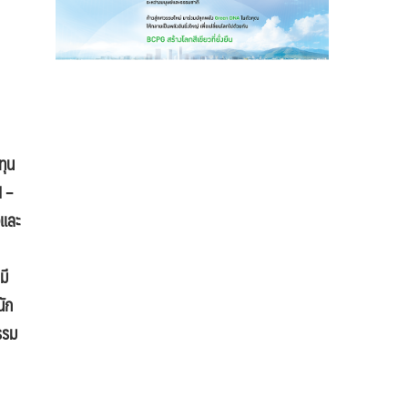
ทุน
 –
จและ
มี
นัก
รรม