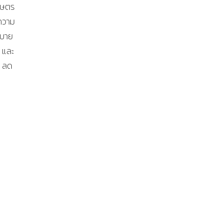
กษตร
ะความ
ยบาย
 และ
ต ลด