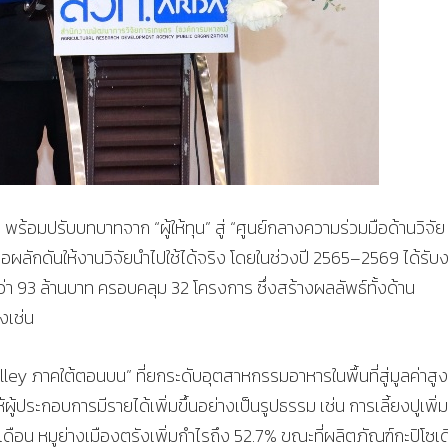
ร้อมปรับบทบาทจาก “ผู้ให้ทุน” สู่ “ศูนย์กลางความร่วมมือด้านวิจัย
ื่อผลักดันให้งานวิจัยนำไปใช้ได้จริง โดยในช่วงปี 2565–2569 ได้รับ
า 93 ล้านบาท ครอบคลุม 32 โครงการ ซึ่งสร้างผลลัพธ์ทั้งด้าน
งเช่น
ey ภาคใต้ตอนบน” ที่ยกระดับอุตสาหกรรมอาหารในพื้นที่สู่มูลค่าสูง
ประกอบการมีรายได้เพิ่มขึ้นอย่างเป็นรูปธรรม เช่น การเลี้ยงปูเพิ่
ดือน หมูย่างเมืองตรังเพิ่มกำไรถึง 52.7% ขณะที่ผลิตภัณฑ์กะปิโซเ