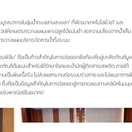
บูรณาการในลุ่มน้ำทะเลสาบสงขลา” ที่พัฒนาเทคโนโลยี IoT และ
วยให้เกษตรกรวางแผนเพาะปลูกได้แม่นยำ ลดความเสี่ยงจากน้ำเค็ม
การวางแผนบริหารจัดการน้ำทั้งระบบ
บฟิล์ม” ถือเป็นก้าวสำคัญในการต่อยอดพืชท้องถิ่นสู่เภสัชภัณฑ์มูล
ชภัณฑ์ต้นแบบสำหรับใช้รักษาโรคและบำบัดผู้ติดสารเสพติด ภายใต้
มเป็นพิษเรื้อรัง ไม่ส่งผลกระทบต่อระบบร่างกาย และไม่พบอาการผ
ัน ซึ่งถือเป็นข้อมูลสำคัญในการต่อยอดสู่การทดลองทางคลินิกในมนุษ
ดเชิงพาณิชย์ในอนาคต