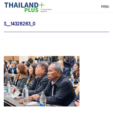
Skip
THAILANDPLUS NEWS
MENU
to
content
S__14328283_0