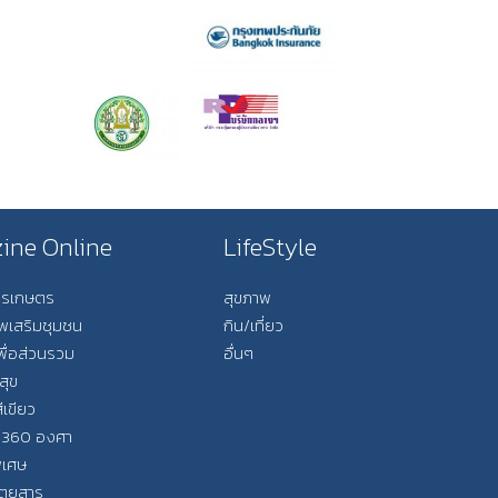
ine Online
LifeStyle
การเกษตร
สุขภาพ
ีพเสริมชุมชน
กิน/เที่ยว
พื่อส่วนรวม
อื่นๆ
สุข
ีเขียว
 360 องศา
ิเศษ
ิตยสาร