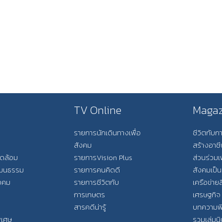
TV Online
Magaz
รายการนักเดินทางเพื่อ
ชีวิตกับ
สังคม
สร้างอาช
วดล้อม
รายการVision Plus
ส่วนร่วมเ
วัฒนธรรม
รายการคนคิดดี
สังคมเป็น
ังคม
รายการชีวิตกับ
เครือข่ายส
การเกษตร
เศรษฐกิจ
สารคดีน่ารู้
บทความพ
พิเศษ
รวมเล่มน