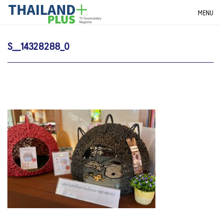
Skip
THAILANDPLUS NEWS
MENU
to
content
S__14328288_0