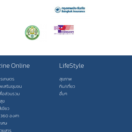
ine Online
LifeStyle
การเกษตร
สุขภาพ
ีพเสริมชุมชน
กิน/เที่ยว
พื่อส่วนรวม
อื่นๆ
สุข
ีเขียว
 360 องศา
ิเศษ
ิตยสาร