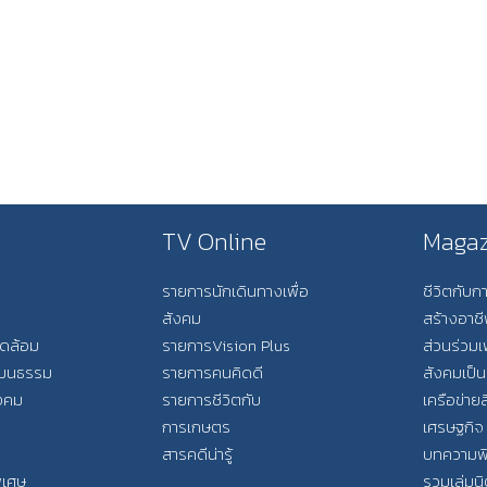
TV Online
Magaz
รายการนักเดินทางเพื่อ
ชีวิตกับ
สังคม
สร้างอาช
วดล้อม
รายการVision Plus
ส่วนร่วมเ
วัฒนธรรม
รายการคนคิดดี
สังคมเป็น
ังคม
รายการชีวิตกับ
เครือข่ายส
การเกษตร
เศรษฐกิจ
สารคดีน่ารู้
บทความพ
พิเศษ
รวมเล่มน