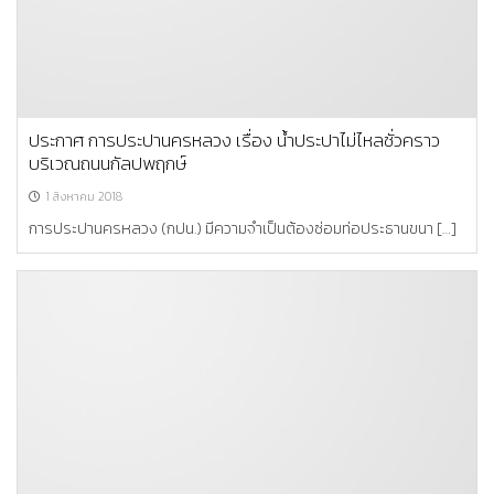
ประกาศ การประปานครหลวง เรื่อง น้ำประปาไม่ไหลชั่วคราว
บริเวณถนนกัลปพฤกษ์
1 สิงหาคม 2018
การประปานครหลวง (กปน.) มีความจำเป็นต้องซ่อมท่อประธานขนา […]