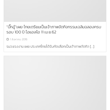
“บิ๊กอู๋”เผย ไทยเตรียมเป็นเจ้าภาพจัดกิจกรรมเฉลิมฉลองครบ
รอบ 100 ปี ไอแอลโอ 11 เม.ย.62
1 สิงหาคม 2018
รมว.แรงงาน เผย ประเทศไทยได้รับคัดเลือกเป็นเจ้าภาพจัดกิจ […]