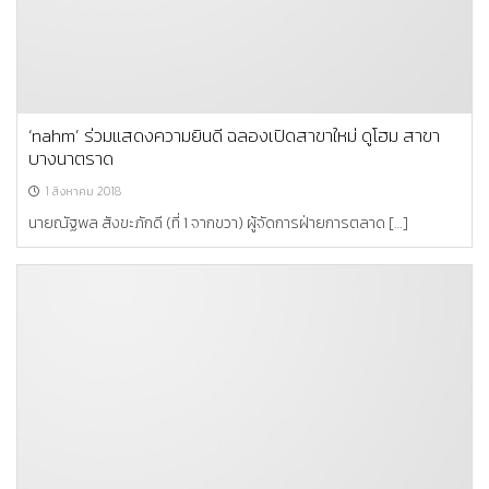
‘nahm’ ร่วมแสดงความยินดี ฉลองเปิดสาขาใหม่ ดูโฮม สาขา
บางนาตราด
1 สิงหาคม 2018
นายณัฐพล สังขะภักดี (ที่ 1 จากขวา) ผู้จัดการฝ่ายการตลาด […]