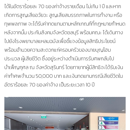
ได้ในอัตราร้อยละ 70 ของค่าจ้างรายเดือน ไม่เกิน 1 ปี และหาก
เกิดการสูญเสียอวัยวะ สูญเสียสมรรถภาพในการทำงาน หรือ
ทุพพลภาพ จะได้รับค่าทดแทนตามหลักเกณฑ์ที่กฎหมายกำหนด
หลังจากนั้น ประกันสังคมจังหวัดชลบุรี พร้อมคณะ ได้เดินทาง
ไปยังโรงพยาบาลแหลมฉบังเพื่อชี้แจงข้อมูลสิทธิประโยชน์
พร้อมอำนวยความสะดวกแก่ครอบครัวของนายบุญโฮม
ประมวล ผู้เสียชีวิต ซึ่งอยู่ระหว่างดำเนินการรับศพกลับไป
บำเพ็ญกุศล ณ จังหวัดสุรินทร์ โดยทายาทผู้มีสิทธิจะได้รับเงิน
ค่าทำศพจำนวน 50,000 บาท และเงินทดแทนกรณีเสียชีวิตใน
อัตราร้อยละ 70 ของค่าจ้าง เป็นระยะเวลา 10 ปี