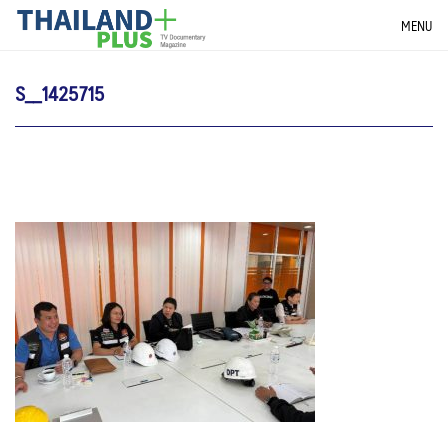
Skip
THAILANDPLUS NEWS
MENU
to
content
S__1425715