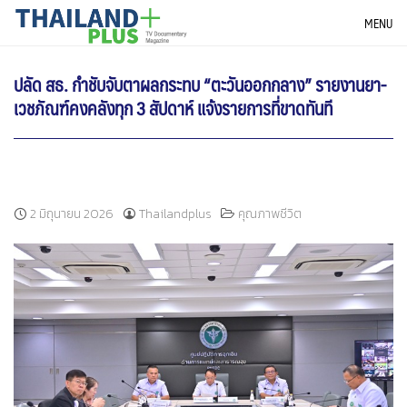
Skip
THAILANDPLUS NEWS
MENU
to
content
ปลัด สธ. กำชับจับตาผลกระทบ “ตะวันออกกลาง” รายงานยา-
เวชภัณฑ์คงคลังทุก 3 สัปดาห์ แจ้งรายการที่ขาดทันที
2 มิถุนายน 2026
Thailandplus
คุณภาพชีวิต