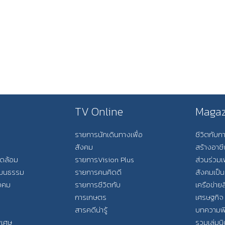
TV Online
Magaz
รายการนักเดินทางเพื่อ
ชีวิตกับ
สังคม
สร้างอาช
วดล้อม
รายการVision Plus
ส่วนร่วมเ
วัฒนธรรม
รายการคนคิดดี
สังคมเป็น
ังคม
รายการชีวิตกับ
เครือข่ายส
การเกษตร
เศรษฐกิจ
สารคดีน่ารู้
บทความพ
พิเศษ
รวมเล่มน