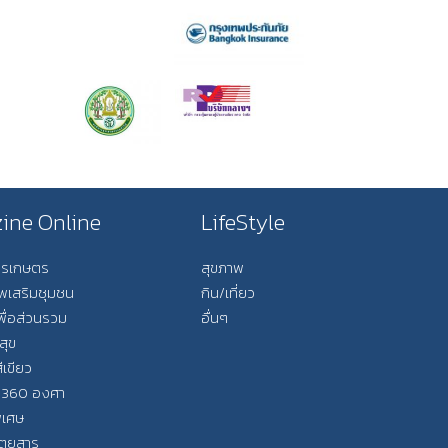
ine Online
LifeStyle
การเกษตร
สุขภาพ
ีพเสริมชุมชน
กิน/เที่ยว
พื่อส่วนรวม
อื่นๆ
สุข
ีเขียว
 360 องศา
ิเศษ
ิตยสาร