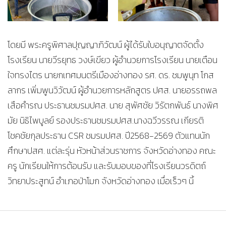
โดยมี พระครูพิศาลปุญญาภิวัฒน์ ผู้ได้รับใบอนุญาตจัดตั้ง
โรงเรียน นายวีรยุทธ วงษ์เขียว ผู้อำนวยการโรงเรียน นายเตือน
ใจทรงไตร นายกเทศมนตรีเมืองอ่างทอง รศ. ดร. ชมพูนุท โกส
ลากร เพิ่มพูนวิวัฒน์ ผู้อำนวยการหลักสูตร ปศส. นายอรรถพล
เสือคำรณ ประธานชมรมปศส. นาย สุพัศชัย วิรัตกพันธ์ นางพิศ
มัย นิธิไพบูลย์ รองประธานชมรมปศส.นางฉวีวรรณ เกียรติ
โชคชัยกุลประธาน CSR ชมรมปศส. ปี2568-2569 ตัวแทนนัก
ศึกษาปสศ. แต่ละรุ่น หัวหน้าส่วนราชการ จังหวัดอ่างทอง คณะ
ครู นักเรียนให้การต้อนรับ และรับมอบของที่โรงเรียนวรดิตถ์
วิทยาประสูทน์ อำเภอป่าโมก จังหวัดอ่างทอง เมื่อเร็วๆ นี้