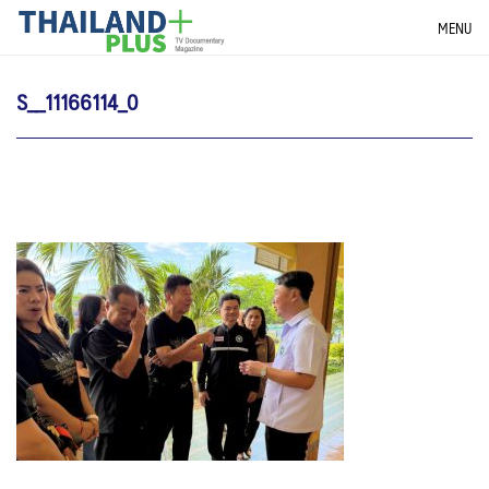
Skip
THAILANDPLUS NEWS
MENU
to
content
S__11166114_0