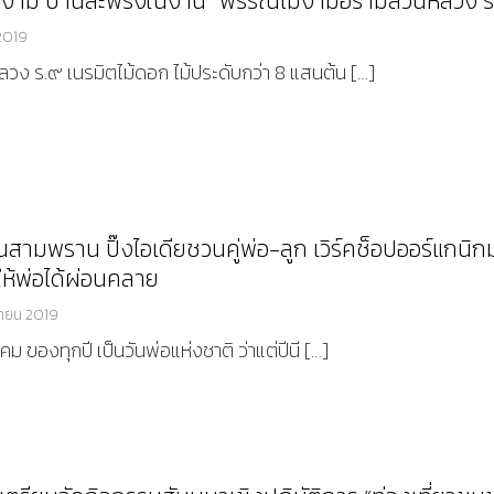
งาม บานสะพรั่งในงาน “พรรณไม้งามอร่ามสวนหลวง ร
2019
ลวง ร.๙ เนรมิตไม้ดอก ไม้ประดับกว่า 8 แสนต้น […]
นสามพราน ปิ๊งไอเดียชวนคู่พ่อ-ลูก เวิร์คช็อปออร์แกนิ
ห้พ่อได้ผ่อนคลาย
ายน 2019
วาคม ของทุกปี เป็นวันพ่อแห่งชาติ ว่าแต่ปีนี […]