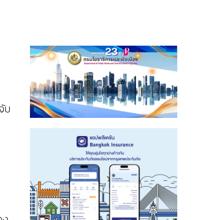
จับ
อง