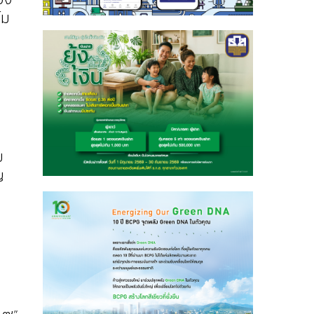
้ม
ย
ญ