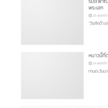
รมช.พาณิ
พระเอก
25 พฤศจิก
“วีรศักดิ์”
หนาวนี้ที
24 พฤศจิก
ทานตะวันบาน