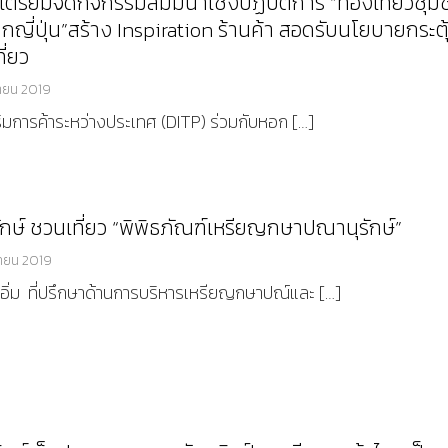
เตรียมจัดกิจกรรมสัมมนาเชิงปฏิบัติการ “ท่องเที่ยวชุ
ญี่ปุ่น”สร้าง Inspiration ร้านค้า สอดรับนโยบายกระตุ
ี่ยว
ายน 2019
มการค้าระหว่างประเทศ (DITP) ร่วมกับหอก […]
กษ์ ชวนเที่ยว “พิพิธภัณฑ์เหรียญกษาปณานุรักษ์”
ายน 2019
่อิ่ม ที่ปรึกษาด้านการบริหารเหรียญกษาปณ์และ […]