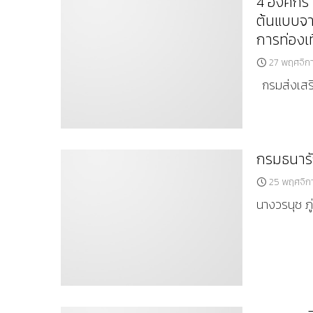
4 องค์กร 
ต้นแบบจาก
การท่องเท
27 พฤศจิก
กรมส่งเสริ
กรมธนารั
25 พฤศจิก
นางวรนุช ภู