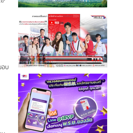
.๙”
กมอบ