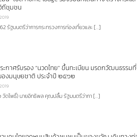
วิถีชุมชน
 2019
.ค. 62 รัฐมนตรีว่าการกระทรวงการท่องเที่ยวและ […]
ประกาศรับรอง “นวดไทย” ขึ้นทะเบียน มรดกวัฒนธรรมที่
ด้ของมนุษยชาติ ประจำปี ๒๕๖๒
 2019
 วัดโพธิ์) นายอิทธิพล คุณปลื้ม รัฐมนตรีว่ากา […]
ชวนคนไทยอุดหนุนสินค้าชุมชนเป็นของขวัญ เดินทางท่