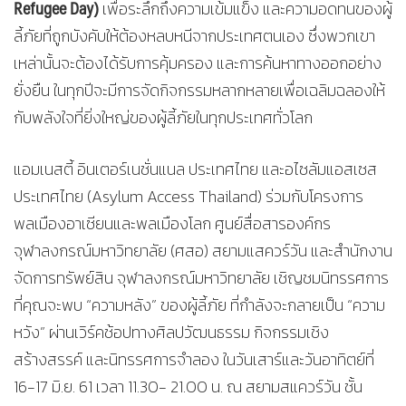
Refugee Day)
เพื่อระลึกถึงความเข้มแข็ง และความอดทนของผู้
ลี้ภัยที่ถูกบังคับให้ต้องหลบหนีจากประเทศตนเอง ซึ่งพวกเขา
เหล่านั้นจะต้องได้รับการคุ้มครอง และการค้นหาทางออกอย่าง
ยั่งยืน ในทุกปีจะมีการจัดกิจกรรมหลากหลายเพื่อเฉลิมฉลองให้
กับพลังใจที่ยิ่งใหญ่ของผู้ลี้ภัยในทุกประเทศทั่วโลก
แอมเนสตี้ อินเตอร์เนชั่นแนล ประเทศไทย และอไซลัมแอสเซส
ประเทศไทย (Asylum Access Thailand) ร่วมกับโครงการ
พลเมืองอาเซียนและพลเมืองโลก ศูนย์สื่อสารองค์กร
จุฬาลงกรณ์มหาวิทยาลัย (ศสอ) สยามแสควร์วัน และสำนักงาน
จัดการทรัพย์สิน จุฬาลงกรณ์มหาวิทยาลัย เชิญชมนิทรรศการ
ที่คุณจะพบ “ความหลัง” ของผู้ลี้ภัย ที่กำลังจะกลายเป็น “ความ
หวัง” ผ่านเวิร์คช้อปทางศิลปวัฒนธรรม กิจกรรมเชิง
สร้างสรรค์ และนิทรรศการจำลอง ในวันเสาร์และวันอาทิตย์ที่
16-17 มิ.ย. 61 เวลา 11.30- 21.00 น. ณ สยามสแควร์วัน ชั้น