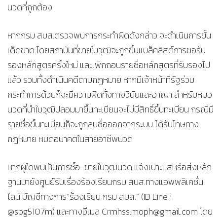
นวดที่ถูกต้อง
หากกรม สบส.ตรวจพบการกระทำผิดดังกล่าว จะดำเนินการขั้น
เด็ดขาด โดยสถาบันที่ขายใบวุฒิจะถูกขึ้นแบล็คลิสต์การขอรับ
รองหลักสูตรครั้งใหม่ และเพิกถอนรายชื่อหลักสูตรที่รับรองไป
แล้ว รวมทั้งดำเนินคดีตามกฎหมาย หากมีเจ้าหน้าที่รัฐร่วม
กระทำการด้วยก็จะมีความผิดทั้งทางวินัยและอาญา สำหรับหมอ
นวดที่นำใบวุฒิปลอมมาขึ้นทะเบียนจะไม่มีสิทธิ์ขึ้นทะเบียน กรณีมี
รายชื่อขึ้นทะเบียนก็จะถูกลบชื่อออกจากระบบ ได้รับโทษทาง
กฎหมาย หมดอนาคตในสายอาชีพนวด
หากผู้ใดพบเห็นการซื้อ-ขายใบวุฒินวด แจ้งเบาะแสหรือส่งหลัก
ฐานมายังศูนย์รับเรื่องร้องเรียนกรม สบส.ทางแอพพลิเคชั่น
ไลน์ บัญชีทางการ“ร้องเรียน กรม สบส.” (ID Line :
@spg5107m) และทางอีเมล Crmhss.moph@gmail.com โดย