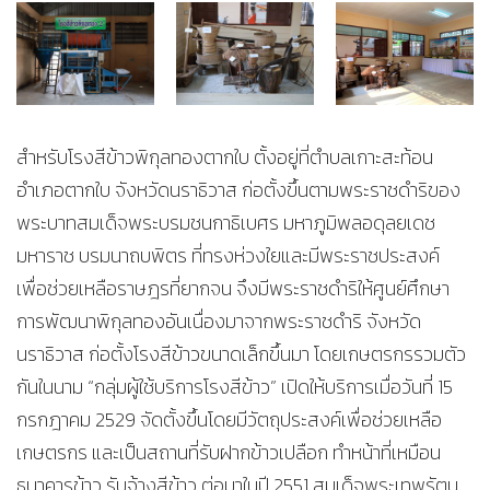
สำหรับโรงสีข้าวพิกุลทองตากใบ ตั้งอยู่ที่ตำบลเกาะสะท้อน
อำเภอตากใบ จังหวัดนราธิวาส ก่อตั้งขึ้นตามพระราชดำริของ
พระบาทสมเด็จพระบรมชนกาธิเบศร มหาภูมิพลอดุลยเดช
มหาราช บรมนาถบพิตร ที่ทรงห่วงใยและมีพระราชประสงค์
เพื่อช่วยเหลือราษฎรที่ยากจน จึงมีพระราชดำริให้ศูนย์ศึกษา
การพัฒนาพิกุลทองอันเนื่องมาจากพระราชดำริ จังหวัด
นราธิวาส ก่อตั้งโรงสีข้าวขนาดเล็กขึ้นมา โดยเกษตรกรรวมตัว
กันในนาม “กลุ่มผู้ใช้บริการโรงสีข้าว” เปิดให้บริการเมื่อวันที่ 15
กรกฎาคม 2529 จัดตั้งขึ้นโดยมีวัตถุประสงค์เพื่อช่วยเหลือ
เกษตรกร และเป็นสถานที่รับฝากข้าวเปลือก ทำหน้าที่เหมือน
ธนาคารข้าว รับจ้างสีข้าว ต่อมาในปี 2551 สมเด็จพระเทพรัตน