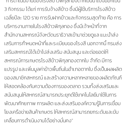
“การดำเนินงานของโรงสีข้าวพิกุลทองตากใบนั้น แบ่งออกเป็น
3 กิจกรรม ได้แก่ การรับจ้างสีข้าว ซึ่งมีผู้ใช้บริการโรงสีข้าว
เฉลี่ยปีละ 120 ราย การรับฝากข้าวและกิจกรรมสุดท้าย คือ การ
บริหารงานภายในโรงสีข้าวพิกุลทอง ซึ่งมีเจ้าหน้าที่จาก
สำนักงานสหกรณ์จังหวัดนราธิวาสเข้ามาช่วยดูแล แนะนำส่ง
เสริมการกำหนดหน้าที่และระเบียบของโรงสี นอกจากนี้ กรมส่ง
เสริมสหกรณ์ได้เข้าไปส่งเสริม สนับสนุน และต่อยอดให้
สหกรณ์การเกษตรโรงสีข้าวพิกุลทองตากใบ จำกัด มีการ
แปรรูป และเพิ่มมูลค่าข้าวพื้นถิ่นในอำเภอตากใบ ซึ่งเป็นผลผลิต
ของสมาชิกสหกรณ์ และสร้างความหลากหลายของผลิตภัณฑ์
ให้สอดคล้องกับความต้องการของตลาด รวมทั้งส่งเสริมและ
สนับสนุนให้สหกรณ์สามารถประยุกต์ใช้เทคโนโลยีมาใช้ในการ
พัฒนาศักยภาพ การผลิต และส่งเสริมองค์ความรู้ในการเชื่อม
โยงเครือข่ายสินค้าเกษตร ให้สหกรณ์สามารถยกระดับและขับ
เคลื่อนการดำเนินงานได้อย่างมั่นคง”