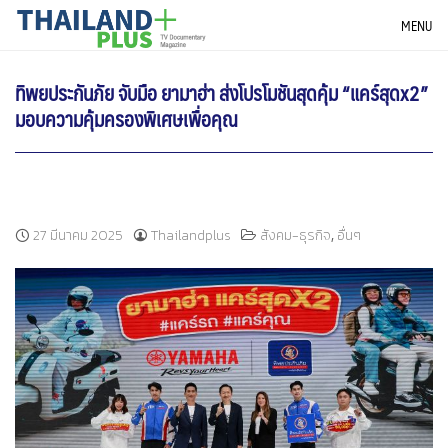
Skip
THAILANDPLUS NEWS
MENU
to
content
ทิพยประกันภัย จับมือ ยามาฮ่า ส่งโปรโมชันสุดคุ้ม “แคร์สุดx2”
มอบความคุ้มครองพิเศษเพื่อคุณ
,
27 มีนาคม 2025
Thailandplus
สังคม-ธุรกิจ
อื่นๆ