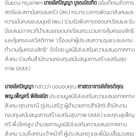
นายเลิศปัญญา บูรณบัณฑิต
ดินแดง กรุงเทพฯ
อธิบดีกรมกิจการ
สตรีและสถาบันครอบครัว (สค.) กระทรวงการพัฒนาสังคมและ
ความมั่นคงของมนุษย์ (พม.) ร่วมรับฟังการถอดบทเรียนและรับ
ข้อเสนอจากเวทีนำเสนอถอดบทเรียนกระบวนการคุ้มครองสิทธิ
และคุ้มครองสวัสดิภาพ “เรื่องเล่าผู้ประสบความรุนแรงและคน
ทำงานคุ้มครองสิทธิ” จัดโดย มูลนิธิส่งเสริมความเสมอภาคทาง
สังคม ร่วมกับสำนักงานกองทุนสนับสนุนการสร้างเสริมสุข
ภาพ (สสส.)
นายเลิศปัญญา
ศาสตราจารย์เกียรติคุณ
กล่าวว่า ขอขอบคุณ
พญ.เพ็ญศรี พิชัยสนิท
ประธานมูลนิธิส่งเสริมความเสมอภาคทาง
สังคม คุณภรณี ภู่ประเสริฐ ผู้อำนวยการสำนัก9 สำนักงาน
กองทุนสนับสนุนการสร้างเสริมสุขภาพ (สสส.) และคุณสุเพ็ญ
ศรี พึ่งโคกสูง อำนวยการมูลนิธิส่งเสริมความเสมอภาคทาง
สังคม รวมถึงคณะเจ้าหน้าที่ ผู้ประสบเหตุ และพี่น้องสื่อมวลชน