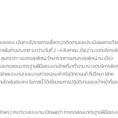
และคณะ เดินทางไปราชการเพื่อตรวจติดตามและประเมินผลการดำเน
ในต่างประเทศ ระหว่างวันที่ 2 -4 สิงหาคม 2562 ณ เขตบริหารพ
า สุนทราภา รองกงสุลใหญ่ รักษาราชการแทนกงสุลใหญ่ ณ เมือง
ือและทดสอบมาตรฐานฝีมือแรงงานไทยที่มาทำงาน ณ เขตบริหารพิเ
 (ฝ่ายแรงงาน) และนางสาวอรอนงค์ ศรีสุวิทธานนท์ ที่ปรึกษา (ฝ่าย
ไทยในฮ่องกง โอกาสนี้ ได้เยี่ยมชมการปฏิบัติงานของเจ้าหน้าที่ขอ
 (กพร.) กระทรวงแรงงาน เปิดเผยว่า การทดสอบมาตรฐานฝีมือแรง