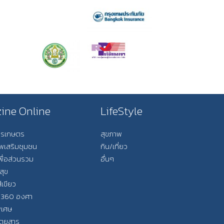
ine Online
LifeStyle
การเกษตร
สุขภาพ
ีพเสริมชุมชน
กิน/เที่ยว
พื่อส่วนรวม
อื่นๆ
สุข
ีเขียว
 360 องศา
ิเศษ
ิตยสาร