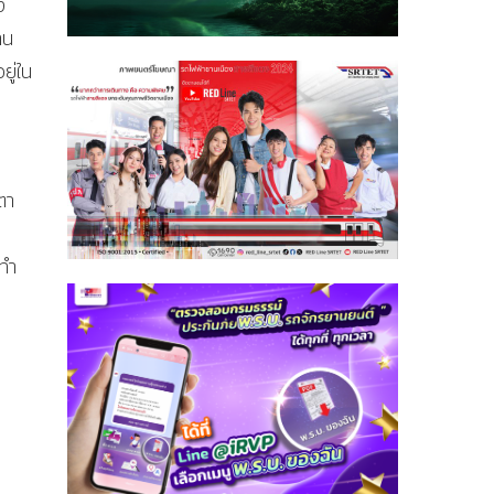
ง
าน
ยู่ใน
ตา
ทำ