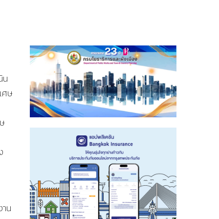
ิน
ิเศษ
ศษ
ง
งาน