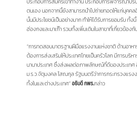
ประกอบการสมัครเข้าทำงาน ประกอบการพิจารณาปรับต
ตนเอง นอกจากนี้ยังสามารถนำไปถ่ายทอดให้แก่บุคคลอ
นั้นมีประโยชน์เป็นอย่างมาก ทำให้ได้รับการยอมรับ ทั้ง
ฮ่องกงและมาเก๊า รวมทั้งเพิ่มเติมในสาขาที่เกี่ยวข้อง
“การทดสอบมาตรฐานฝีมือแรงงานแห่งชาติ ด้านอาหารไท
ต้องการส่งเสริมให้ประเทศไทยเป็นครัวโลก มีการบริห
นานาประเทศ ซึ่งส่งผลต่อภาพลักษณ์ที่ดีของประเท
ม.ร.ว.จัตุมงคล โสณกุล รัฐมนตรีว่าการกระทรวงแรง
อธิบดี กพร.
ทั้งในและต่างประเทศ”
กล่าว