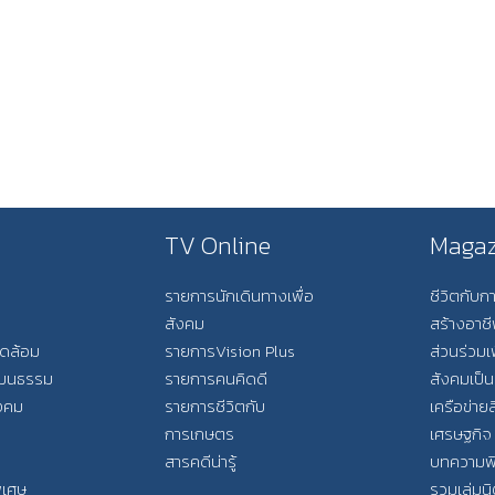
TV Online
Magaz
รายการนักเดินทางเพื่อ
ชีวิตกับ
สังคม
สร้างอาช
วดล้อม
รายการVision Plus
ส่วนร่วมเ
วัฒนธรรม
รายการคนคิดดี
สังคมเป็น
ังคม
รายการชีวิตกับ
เครือข่ายส
การเกษตร
เศรษฐกิจ
สารคดีน่ารู้
บทความพ
พิเศษ
รวมเล่มน