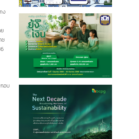
งกง
าย
าช
36
ะกอบ