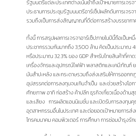
รัฐมนตรีแต่ละประเทศต่างเน้นย้ำถึงเป้าหมายการเจร
ประธานการประชุมรัฐมนนตรีอาร์เซ็ปผลักดันการเจรจาให้สำ
รวมถึงเป็นการส่งสัญญาณที่ดีต่อการสร้างบรรยากา
ทั้งนี้ การสรุปผลการเจรจาอาร์เซ็ปภายในปีนี้ถือเป็น
ประชากรรวมกันมากถึง 3,500 ล้าน คิดเป็นประมาณ 4
หรือประมาณ 32.3% ของ GDP สำหรับไทยสินค้าที่คาดว่าจะไ
เครื่องจักรและอุปกรณ์ไฟฟ้า พลาสติกและเคมีภัณฑ์ ยา
มันสำปะหลัง และกระดาษรวมถึงส่งเสริมให้การออกกฎระ
อุปสรรคต่อการลงทุนจนเกินจำเป็น และช่วยสร้างโอกาส
ศักยภาพ อาทิ ก่อสร้าง ค้าปลีก ธุรกิจเกี่ยวเนื่องด้า
และเสียง การผลิตแอนนิเมชั่น และเปิดรับการลงทุนคุ
อุตสาหกรรมอื่นในประเทศ และต่อยอดเป้าหมายการส่งเ
โทรคมนาคม คอมพิวเตอร์ การศึกษา การซ่อมบำรุงรักษ