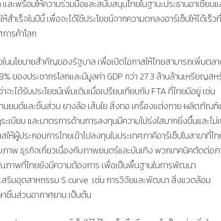
จา และพร้อมให้ความร่วมมือและสนับสนุนไทยในฐานะประธานอาเซียนแ
เร็จในปีนี้ เพื่อจะได้ใช้ประโยชน์จากความตกลงอาร์เซ็ปให้ได้เร็วที
ศการค้าโลก
หนึ่งในนโยบายสำคัญของรัฐบาล เพื่อเปิดโอกาสให้ไทยสามารถเพิ่มตลาดท
8% ของประชากรโลกและมีมูลค่า GDP กว่า 27.3 ล้านล้านเหรียญสห
ด้รับประโยชน์เพิ่มเติมเมื่อเปรียบเทียบกับ FTA ที่ไทยมีอยู่ เช่น
นยนต์และชิ้นส่วน ยางล้อ เส้นใย สิ่งทอ เครื่องแต่งกาย ผลิตภัณฑ์
เบียบ และมาตรการด้านการลงทุนมีความโปร่งใสมากยิ่งขึ้นและไม่เ
ให้ผู้ประกอบการไทยเข้าไปลงทุนในประเทศภาคีอาร์เซ็ปในสาขาที่ไท
นสุขภาพ ธุรกิจเกี่ยวเนื่องกับภาพยนตร์และบันเทิง พวกเทคนิคตัดต่อ
ณภาพที่ไทยยังมีความต้องการ เพื่อเป็นพื้นฐานในการพัฒนา
สริมอุตสาหกรรม S curve เช่น การวิจัยและพัฒนา สิ่งแวดล้อม
าชิ้นส่วนอากาศยาน เป็นต้น