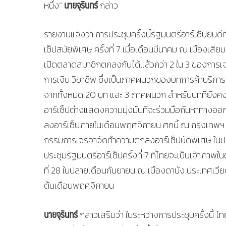
นายจุรินทร์
หนึ่ง”
กล่าว
รายงานแจ้งว่า การประชุมครั้งนี้รัฐมนตรีอาร์เซ็ปยินดี
เซ็ปสมัยพิเศษ ครั้งที่ 7 เมื่อเดือนมีนาคม ณ เมืองเ
เปิดตลาดสมาชิกตกลงกันได้แล้วกว่า 2 ใน 3 ของการ
การเงิน วิชาชีพ ซึ่งเป็นภาคผนวกของบทการค้าบริการไ
จากทั้งหมด 20 บท และ 3 ภาคผนวก สำหรับบทที่ยังคงค้า
อาร์เซ็ปต่างแสดงความมุ่งมั่นที่จะร่วมมือกันหาทางออ
ลงอาร์เซ็ปภายในเดือนพฤศจิกายน ศกนี้ ณ กรุงเทพฯ สำ
กรรมการเจรจาจัดทำความตกลงอาร์เซ็ปนัดพิเศษ ในปล
ประชุมรัฐมนตรีอาร์เซ็ปครั้งที่ 7 ที่ไทยจะเป็นเจ้า
ที่ 28 ในปลายเดือนกันยายน ณ เมืองดานัง ประเทศเวียด
ต้นเดือนพฤศจิกายน
นายจุรินทร์
กล่าวเสริมว่า ในระหว่างการประชุมครั้งนี้ ไทย