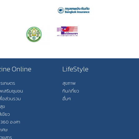
ine Online
LifeStyle
การเกษตร
สุขภาพ
ีพเสริมชุมชน
กิน/เที่ยว
พื่อส่วนรวม
อื่นๆ
สุข
ีเขียว
 360 องศา
ิเศษ
ิตยสาร