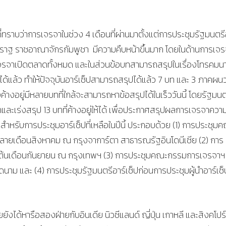
ที่ทราบว่าการเจรจาในช่วง 4 เดือนที่ผ่านมาตั้งแต่การประชุมรัฐมนตรี
สียมราฐ ราชอาณาจักรกัมพูชา มีความคืบหน้าขึ้นมาก โดยในด้านการเจ
เจรจาเปิดตลาดทั้งหมด และในส่วนข้อบทสามารถสรุปในเรื่องโทรคมน
ด้แล้ว ทำให้ปัจจุบันอาร์เซ็ปสามารถสรุปได้แล้ว 7 บท และ 3 ภาคผน
งอยู่มีหลายบทที่ใกล้จะสามารถหาข้อสรุปได้ในเร็ววันนี้ โดยรัฐมนต
กและเร่งสรุป 13 บทที่ค้างอยู่ให้ได้ เพื่อประกาศสรุปผลการเจรจาคว
หรับการประชุมอาร์เซ็ปที่เหลือในปีนี้ ประกอบด้วย (1) การประชุม
ายเดือนสิงหาคม ณ กรุงจาการ์ตา สาธารณรัฐอินโดนีเซีย (2) การ
ภาพในต้นเดือนกันยายน ณ กรุงเทพฯ (3) การประชุมคณะกรรมการเจรจาฯ 
นาม และ (4) การประชุมรัฐมนตรีอาร์เซ็ปก่อนการประชุมผู้นำอาร์เซ็
ยังได้หารือสองฝ่ายกับอินเดีย นิวซีแลนด์ ญี่ปุ่น เกาหลี และสิงคโปร์ 