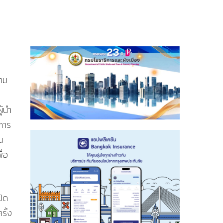
วาม
ู้นำ
นการ
น
ื่อ
ปิด
รั้ง