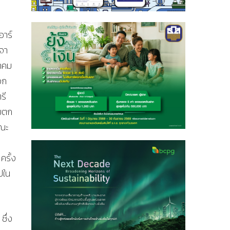
อาร์
รจา
าคม
วก
รี
ามตก
คณะ
ครั้ง
ปใน
ซึ่ง