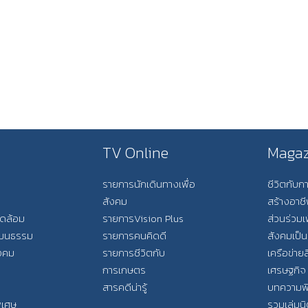
TV Online
Magaz
รายการนักเดินทางเพื่อ
ชีวิตกับ
สังคม
สร้างอาช
วดล้อม
รายการVision Plus
ส่วนร่วมเ
วัฒนธรรม
รายการคนคิดดี
สังคมเป็น
ังคม
รายการชีวิตกับ
เครือข่ายส
การเกษตร
เศรษฐกิจ
สารคดีน่ารู้
บทความพ
พิเศษ
รวมเล่มน