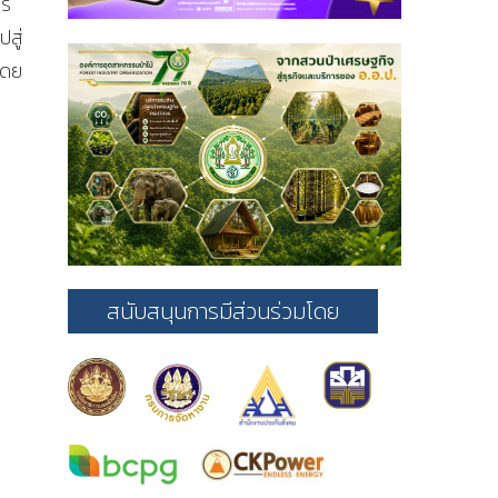
าร
สู่
โดย
สนับสนุนการมีส่วนร่วมโดย