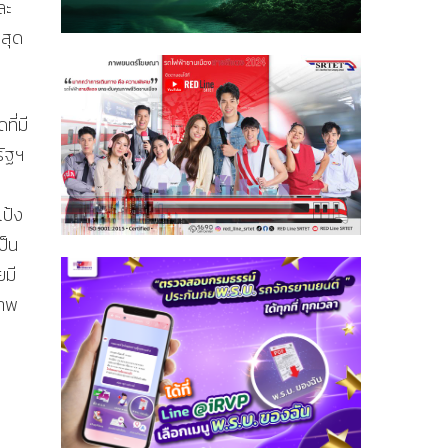
ละ
่สุด
ี่มี
รัฐฯ
แป้ง
ป็น
ยมี
ภาพ