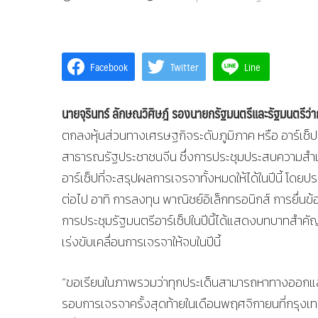
Facebook
Twitter
Line
นายจุรินทร์ ลักษณวิศิษฎ์ รองนายกรัฐมนตรีและรัฐมนตรีว
ตกลงหุ้นส่วนทางเศรษฐกิจระดับภูมิภาค หรือ อาร์เซ็ป สมั
สาธารณรัฐประชาชนจีน ซึ่งการประชุมประสบความสำเร็จเ
อาร์เซ็ปที่จะสรุปผลการเจรจาทั้งหมดให้ได้ในปีนี้ โดยป
ต่อไป อาทิ การลงทุน พาณิชย์อิเล็กทรอนิกส์ การยื่น
การประชุมรัฐมนตรีอาร์เซ็ปในปีนี้ได้แสดงบทบาทสำคัญ
เร่งขับเคลื่อนการเจรจาให้จบในปีนี้
“ขอเรียนในภาพรวมว่าทุกประเด็นสามารถหาทางออกและมีข
รอบการเจรจาครั้งสุดท้ายในเดือนพฤศจิกายนที่กรุงเทพฯ