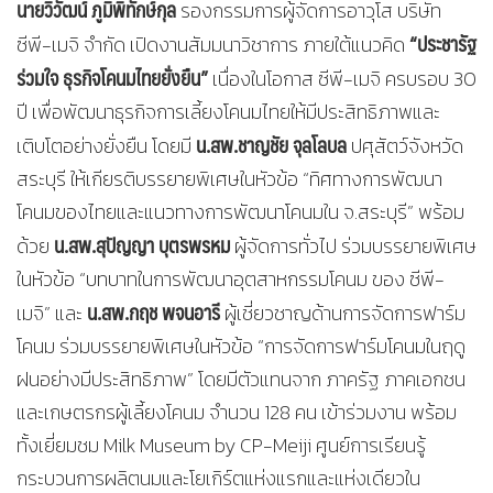
นายวิวัฒน์ ภูมิพิทักษ์กุล
รองกรรมการผู้จัดการอาวุโส บริษัท
“ประชารัฐ
ซีพี-เมจิ จำกัด เปิดงานสัมมนาวิชาการ ภายใต้แนวคิด
ร่วมใจ ธุรกิจโคนมไทยยั่งยืน”
เนื่องในโอกาส ซีพี-เมจิ ครบรอบ 30
ปี เพื่อพัฒนาธุรกิจการเลี้ยงโคนมไทยให้มีประสิทธิภาพและ
น.สพ.ชาญชัย จุลโลบล
เติบโตอย่างยั่งยืน โดยมี
ปศุสัตว์จังหวัด
สระบุรี ให้เกียรติบรรยายพิเศษในหัวข้อ “ทิศทางการพัฒนา
โคนมของไทยและแนวทางการพัฒนาโคนมใน จ.สระบุรี” พร้อม
น.สพ.สุปัญญา บุตรพรหม
ด้วย
ผู้จัดการทั่วไป ร่วมบรรยายพิเศษ
ในหัวข้อ “บทบาทในการพัฒนาอุตสาหกรรมโคนม ของ ซีพี-
น.สพ.กฤช พจนอารี
เมจิ” และ
ผู้เชี่ยวชาญด้านการจัดการฟาร์ม
โคนม ร่วมบรรยายพิเศษในหัวข้อ “การจัดการฟาร์มโคนมในฤดู
ฝนอย่างมีประสิทธิภาพ” โดยมีตัวแทนจาก ภาครัฐ ภาคเอกชน
และเกษตรกรผู้เลี้ยงโคนม จำนวน 128 คน เข้าร่วมงาน พร้อม
ทั้งเยี่ยมชม Milk Museum by CP-Meiji ศูนย์การเรียนรู้
กระบวนการผลิตนมและโยเกิร์ตแห่งแรกและแห่งเดียวใน