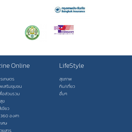
ine Online
LifeStyle
การเกษตร
สุขภาพ
ีพเสริมชุมชน
กิน/เที่ยว
พื่อส่วนรวม
อื่นๆ
สุข
ีเขียว
 360 องศา
ิเศษ
ิตยสาร