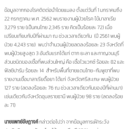
ข้อมูลจากกองโรคติดต่อนำโดยแมลง ตั้งแต่วันที่ 1 มกราคมถึง
22 กรกฏาคม พ.ศ. 2562 พบรายงานผู้ป่วยโรค ไข้มาลาเรีย
3,279 ราย (เป็นคนไทย 2,345 ราย คิดเป็นร้อยละ 72) เมื่อ
เปรียบเทียบกับปีที่ผ่านมา ณ ช่วงเวลาเดียวกัน (ปี 2561 พบผู้
ป่วย 4,243 ราย) พบว่าจำนวนผู้ป่วยลดลงร้อยละ 23 จังหวัดที่
พบผู้ป่วยสูงสุด 3 อันดับแรกได้แก่ ตาก ยะลา และกาญจนบุรี
ส่วนชนิดของเชื้อที่พบส่วนใหญ่ คือ เชื้อไวแวกซ์ ร้อยละ 82 และ
ฟัลซิปารัม ร้อยละ 14 สำหรับพื้นที่ชายแดนไทย-กัมพูชาที่พบ
รายงานเชื้อมาลาเรียดื้อยา ได้แก่ จังหวัดศรีสะเกษ พบผู้ป่วย
127 ราย (ลดลงร้อยละ 76 ณ ช่วงเวลาเดียวกันของปีที่ผ่านมา)
เช่นเดียวกับจังหวัดอุบลราชธานี พบผู้ป่วย 98 ราย (ลดลงร้อย
ละ 71)
นายแพทย์อัษฏางค์
กล่าวต่อไปว่า จากข้อมูลการเฝ้าระวัง