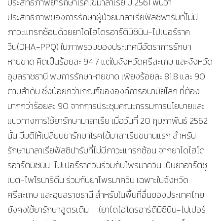
ประสิทธิภาพยารักษาโรคไข้มาลาเรีย ปี 2561 พบว่า
ประสิทธิภาพของการรักษาผู้ป่วยมาลาเรียฟัลซิพารัมที่ไม่มี
ภาวะแทรกซ้อนด้วยยาไดไฮโดรอาร์ติมิซินิน-ไปเปอร์ราค
วิน(DHA-PPQ) ในภาพรวมของประเทศมีอัตราการรักษา
หายขาด คิดเป็นร้อยละ 94.7 แต่ในจังหวัดศรีสะเกษ และจังหวัด
อุบลราชธานี พบการรักษาหายขาด เพียงร้อยละ 81.8 และ 90
ตามลำดับ ซึ่งน้อยกว่าเกณฑ์ขององค์การอนามัยโลก ที่ต้อง
มากกว่าร้อยละ 90 จากการประชุมคณะกรรมการนโยบายและ
แนวทางการใช้ยารักษามาลาเรีย เมื่อวันที่ 20 กุมภาพันธ์ 2562
นั้น มีมติให้เปลี่ยนยารักษาโรคไข้มาลาเรียขนานแรก สำหรับ
รักษามาลาเรียฟัลซิปารัมที่ไม่มีภาวะแทรกซ้อน จากยาไดไฮโด
รอาร์ติมิซินิน-ไปเปอร์ราควินร่วมกับไพรมาควิน เป็นยาอาร์ติซู
เนต-ไพโรนาริดีน ร่วมกับยาไพรมาควิน เฉพาะในจังหวัด
ศรีสะเกษ และอุบลราชธานี สำหรับในพื้นที่อื่นของประเทศไทย
ยังคงใช้ยารักษาสูตรเดิม (ยาไดไฮโดรอาร์ติมิซินิน-ไปเปอร์