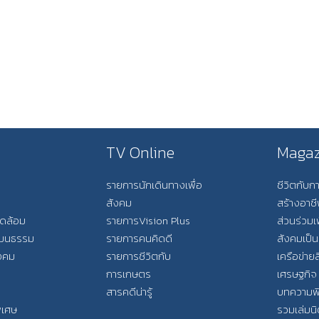
TV Online
Magaz
รายการนักเดินทางเพื่อ
ชีวิตกับ
สังคม
สร้างอาช
วดล้อม
รายการVision Plus
ส่วนร่วมเ
วัฒนธรรม
รายการคนคิดดี
สังคมเป็น
ังคม
รายการชีวิตกับ
เครือข่ายส
การเกษตร
เศรษฐกิจ
สารคดีน่ารู้
บทความพ
พิเศษ
รวมเล่มน