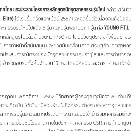
ศไทย และประธานโครงการหลักสูตรนักอุตสาหกรรมรุ่นใหม่
กล่าวเสริมว่
. Elite)
ได้เริ่มขึ้นครั้งแรกเมื่อปี 2557 และจัดขึ้นต่อเนื่องจนถึงปัจจุบ
YOUNG F.T.I.
าหกรรมรุ่นใหม่ไปแล้ว 6 รุ่น และมีรุ่นพิเศษอีก 1 รุ่น คือ
ากหลักสูตรไปแล้วจำนวนกว่า 750 คน โดยมีวัตถุประสงค์เพื่อสร้างแ
ัญในการทำหน้าที่สนับสนุน และช่วยขับเคลื่อนภาคเศรษฐกิจ-อุตสาหก
งๆ จากประสบการณ์ตรงของนักอุตสาหกรรม รุ่นอาวุโส และการถ่ายทอด
ีผู้เข้าร่วมอบรมทั้งสิ้นจำนวน 151 คน โดยมีศิลปินและดารา 4 คน เข้าร่
นกรกฎาคม-พฤศจิกายน 2562 มีวิทยากรผู้ทรงคุณวุฒิกว่า 20 ท่าน ถื
่ยนความคิดเห็น ได้เข้ามามีส่วนร่วมในกิจกรรมต่างๆ ของสภาอุตสาหก
ตสาหกรรมรุ่นอาวุโสมากประสบการณ์ และยังได้เข้าร่วมกิจกรรมต่าง
า, การเยี่ยมชมโรงงานภายในประเทศ, กิจกรรม CSR, การศึกษาดูง