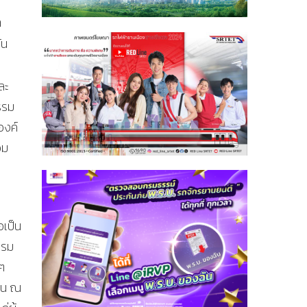
า
ัน
ละ
รรม
องค์
วม
อเป็น
รรม
ๆ
าน ณ