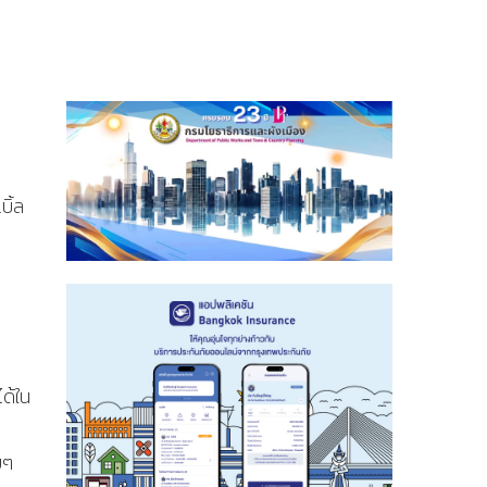
ิ้ล
ด้ใน
อยๆ