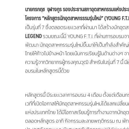
นายกรกฤช จุฬางกูร
รองประธานสภาอุตสาหกรรมแห่งประเท
โครงการ “หลักสูตรนักอุตสาหกรรรมรุ่นใหม่” (
YOUNG F.T.I
เป็นรุ่นที่ 7 ซึ่งตลอดระยะเวลาที่ผ่านมา ได้สร้างนักอุตส
LEGEND
รวมขณะนี้มี YOUNG F.T.I. ที่ผ่านการอบรมจ
พัฒนา นักอุตสาหกรรมรุ่นใหม่ขึ้นมาให้เป็นกำลังสำค
ไทยให้ก้าวไปข้างหน้า โดยเน้นการเรียนรู้ในด้านต่า
ความรู้จากวิทยากรผู้ทรงคุณวุฒิ สำหรับในรุ่นที่ 7 นี้ ม
อบรมในหลักสูตรนี้ด้วย
หลักสูตรนี้ มีระยะเวลาการอบรม 4 เดือน ตั้งแต่เดือ
เวทีที่เปิดโอกาสให้นักอุตสาหกรรมรุ่นใหม่ได้แลกเปลี
แห่งประเทศไทย ได้มีโอกาสเรียนรู้การทำงานจากนักอุ
ตลอดหลักสูตร อาทิ กิจกรรมละลายพฤติกรรม ณ พัทย