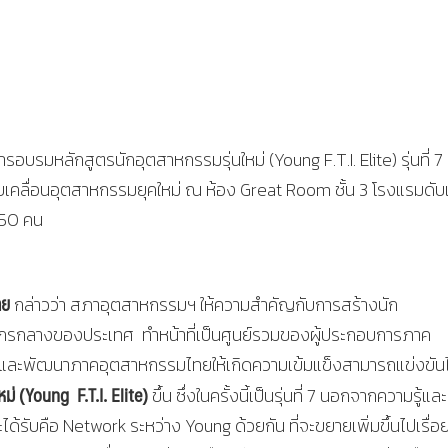
บรมหลักสูตรนักอุตสาหกรรมรุ่นใหม่ (Young F.T.I. Elite) รุ่นที่ 7
เคลื่อนอุตสาหกรรมยุคใหม่ ณ ห้อง Great Room ชั้น 3 โรงแรมดับเบ
150 คน
ทย
กล่าวว่า สภาอุตสาหกรรมฯ ให้ความสำคัญกับการสร้างนัก
ค์กรกลางของประเทศ ทำหน้าที่เป็นศูนย์รวมของผู้ประกอบการภาค
และพัฒนาภาคอุตสาหกรรมไทยให้เกิดความเข้มแข็งสามารถแข่งขันไ
ม่ (
Young F.T.I. Elite)
ขึ้น ซึ่งในครั้งนี้เป็นรุ่นที่ 7 นอกจากความรู้และ
ะได้รับคือ Network ระหว่าง Young ด้วยกัน ที่จะขยายเพิ่มขึ้นไปเรื่