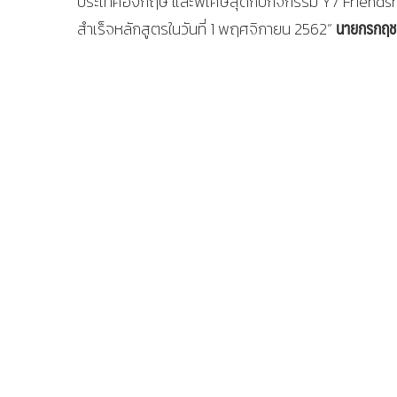
ประเทศอังกฤษ และพิเศษสุดกับกิจกรรม Y7 Friendshi
นายกรกฤช
สำเร็จหลักสูตรในวันที่ 1 พฤศจิกายน 2562”