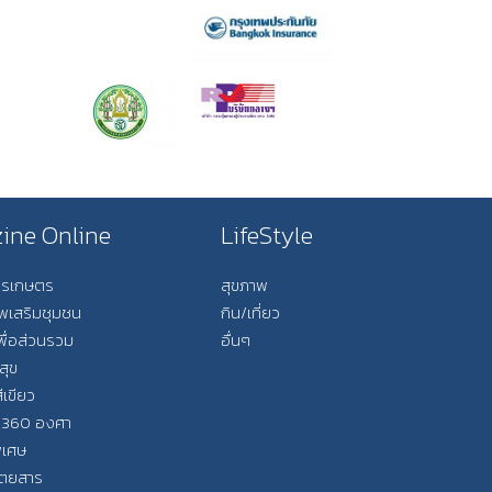
ine Online
LifeStyle
การเกษตร
สุขภาพ
ีพเสริมชุมชน
กิน/เที่ยว
พื่อส่วนรวม
อื่นๆ
สุข
ีเขียว
 360 องศา
ิเศษ
ิตยสาร