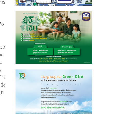
การ
ิจ
รวจ
าก
ะ
ร
้ใน
นิ่ง
ป”