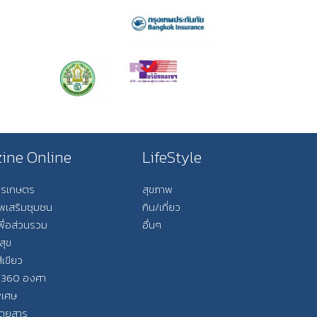
ine Online
LifeStyle
การเกษตร
สุขภาพ
ีพเสริมชุมชน
กิน/เที่ยว
พื่อส่วนรวม
อื่นๆ
สุข
ีเขียว
 360 องศา
ิเศษ
ิตยสาร