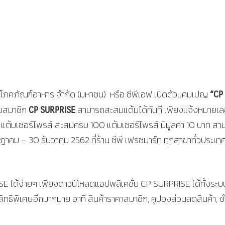
“CP
ญโภคภัณฑ์อาหาร จำกัด (มหาชน) หรือ ซีพีเอฟ เปิดตัวแคมเปญ
CP SURPRISE
ยสมาชิก
สามารถสะสมแต้มได้ทันที เพียงแจ้งหมายเ
ี 1 แต้มเซอร์ไพรส์ สะสมครบ 100 แต้มเซอร์ไพรส์ มีมูลค่า 10 บาท ส
รกฎาคม – 30 ธันวาคม 2562 ที่ร้าน ซีพี เฟรชมาร์ท ทุกสาขาทั่วประเท
E ได้ง่ายๆ เพียงดาวน์โหลดแอปพลิเคชั่น CP SURPRISE ได้ทั้งระบ
ทธิพิเศษอีกมากมาย อาทิ สินค้าราคาสมาชิก, คูปองส่วนลดสินค้า, ช