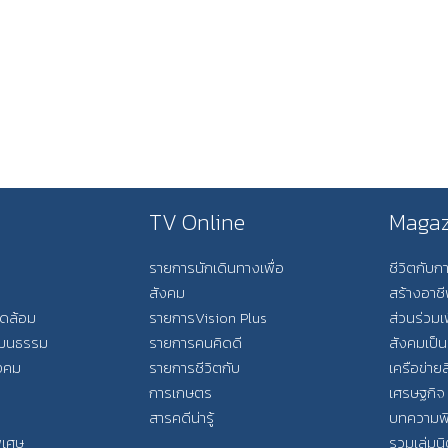
TV Online
Magaz
รายการนักเดินทางเพื่อ
ชีวิตกับ
สังคม
สร้างอาช
วดล้อม
รายการVision Plus
ส่วนร่วมเ
วัฒนธรรม
รายการคนคิดดี
สังคมเป็น
ังคม
รายการชีวิตกับ
เครือข่ายส
การเกษตร
เศรษฐกิจ
สารคดีน่ารู้
บทความพ
พิเศษ
รวมเล่มน