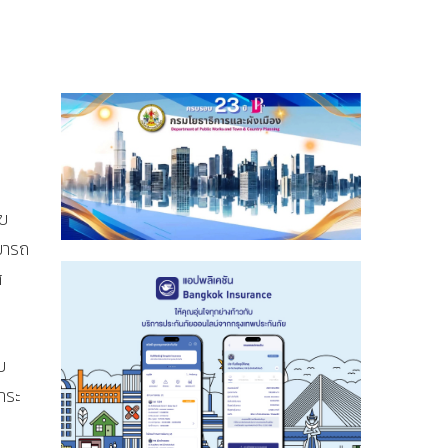
ลข
ามารถ
ศ
บ
ำระ