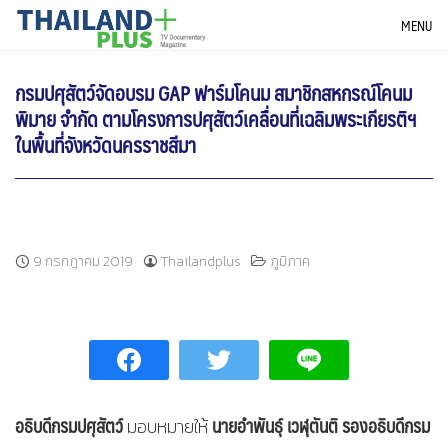
Skip
THAILANDPLUS NEWS
MENU
to
content
กรมปศุสัตว์จัดอบรม GAP ฟาร์มโคนม สมาชิกสหกรณ์โคนม
พิมาย จำกัด ตามโครงการปศุสัตว์เคลื่อนที่เฉลิมพระเกียรติฯ
ในพื้นที่จังหวัดนครราชสีมา
9 กรกฎาคม 2019
Thailandplus
ภูมิภาค
อธิบดีกรมปศุสัตว์
นายอำพันธุ์ เวฬุตันติ รองอธิบดีกรม
มอบหมายให้