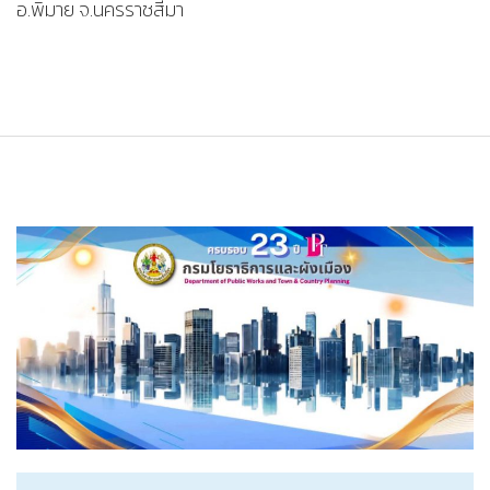
อ.พิมาย จ.นครราชสีมา