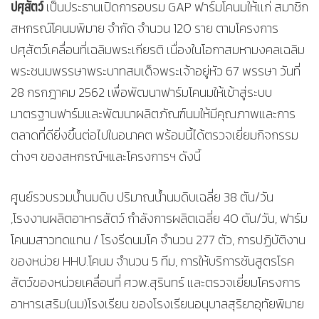
ปศุสัตว์
เป็นประธานเปิดการอบรม GAP ฟาร์มโคนมให้เเก่ สมาชิก
สหกรณ์โคนมพิมาย จำกัด จำนวน 120 ราย ตามโครงการ
ปศุสัตว์เคลื่อนที่เฉลิมพระเกียรติ เนื่องในโอกาสมหามงคลเฉลิม
พระชนมพรรษาพระบาทสมเด็จพระเจ้าอยู่หัว 67 พรรษา วันที่
28 กรกฎาคม 2562 เพื่อพัฒนาฟาร์มโคนมให้เข้าสู่ระบบ
มาตรฐานฟาร์มและพัฒนาผลิตภัณฑ์นมให้มีคุณภาพและการ
ตลาดที่ดียิ่งขึ้นต่อไปในอนาคต พร้อมนี้ได้ตรวจเยี่ยมกิจกรรม
ต่างๆ ของสหกรณ์ฯและโครงการฯ ดังนี้
ศูนย์รวบรวมน้ำนมดิบ ปริมาณน้ำนมดิบเฉลี่ย 38 ตัน/วัน
,โรงงานผลิตอาหารสัตว์ กำลังการผลิตเฉลี่ย 40 ตัน/วัน, ฟาร์ม
โคนมสาวทดแทน / โรงรีดนมโค จำนวน 277 ตัว, การปฏิบัติงาน
ของหน่วย HHU.โคนม จำนวน 5 ทีม, การให้บริการชันสูตรโรค
สัตว์ของหน่วยเคลื่อนที่ ศวพ.สุรินทร์ และตรวจเยี่ยมโครงการ
อาหารเสริม(นม)โรงเรียน ของโรงเรียนอนุบาลสุริยาอุทัยพิมาย