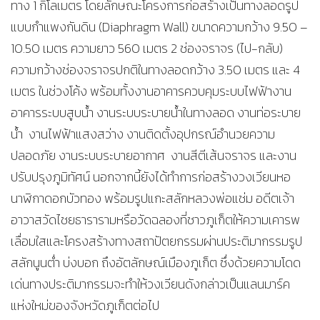
ทาง 1 กิโลเมตร โดยลักษณะโครงการก่อสร้างเป็นทางลอดรูป
แบบกำแพงกันดิน (Diaphragm Wall) ขนาดความกว้าง 9.50 –
10.50 เมตร ความยาว 560 เมตร 2 ช่องจราจร (ไป-กลับ)
ความกว้างช่องจราจรปกติในทางลอดกว้าง 3.50 เมตร และ 4
เมตร ในช่วงโค้ง พร้อมทั้งงานอาคารควบคุมระบบไฟฟ้างาน
อาคารระบบสูบน้ำ งานระบบระบายน้ำในทางลอด งานท่อระบาย
น้ำ งานไฟฟ้าแสงสว่าง งานติดตั้งอุปกรณ์อำนวยความ
ปลอดภัย งานระบบระบายอากาศ งานสีตีเส้นจราจร และงาน
ปรับปรุงภูมิทัศน์ นอกจากนี้ยังได้ทำการก่อสร้างวงเวียนหอ
นาฬิกาดอกบัวทอง พร้อมรูปแกะสลักหลวงพ่อแช่ม อดีตเจ้า
อาวาสวัดไชยธารารามหรือวัดฉลองที่ชาวภูเก็ตให้ความเคารพ
เลื่อมใสและโครงสร้างทางสถาปัตยกรรมผ่านประติมากรรมรูป
สลักนูนต่ำ บ่งบอก ถึงอัตลักษณ์เมืองภูเก็ต ซึ่งด้วยความโดด
เด่นทางประติมากรรมจะทำให้วงเวียนดังกล่าวเป็นแลนมาร์ค
แห่งใหม่ของจังหวัดภูเก็ตต่อไป