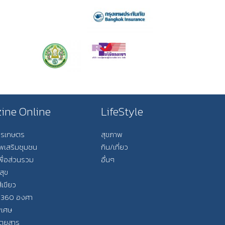
ine Online
LifeStyle
การเกษตร
สุขภาพ
ีพเสริมชุมชน
กิน/เที่ยว
พื่อส่วนรวม
อื่นๆ
สุข
ีเขียว
 360 องศา
ิเศษ
ิตยสาร