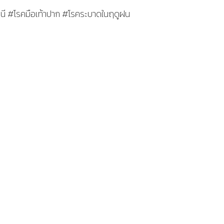
นี #โรคมือเท้าปาก #โรคระบาดในฤดูฝน