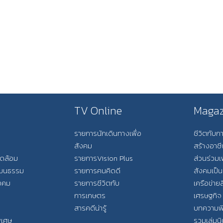
TV Online
Magaz
รายการนักเดินทางเพื่อ
ชีวิตกับ
สังคม
สร้างอาช
วดล้อม
รายการVision Plus
ส่วนร่วมเ
วัฒนธรรม
รายการคนคิดดี
สังคมเป็น
ังคม
รายการชีวิตกับ
เครือข่ายส
การเกษตร
เศรษฐกิจ
สารคดีน่ารู้
บทความพ
พิเศษ
รวมเล่มน