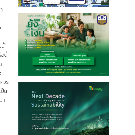
่า
ง
มน้ำ
ือน้ำ
ด
้
ม่ควร
เป็น
กษา
ว