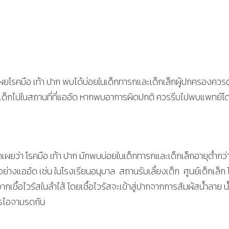
ยโรคมือ เท้า ปาก พบได้บ่อยในเด็กทารกและเด็กเล็กผู้ปกครองควร
นำเด็กไปในสถานที่ที่แออัด หากพบอาการผิดปกติ ควรรีบไปพบแพทย์โ
เผยว่า โรคมือ เท้า ปาก มักพบบ่อยในเด็กทารกและเด็กเล็กอายุต่ำกว่า
่างแออัด เช่น ในโรงเรียนอนุบาล สถานรับเลี้ยงเด็ก ศูนย์เด็กเล็ก โ
จากเชื้อไวรัสในลำไส้ โดยเชื้อไวรัสจะเข้าสู่ปากจากการสัมผัสน้ำลาย น
ารไอจามรดกัน