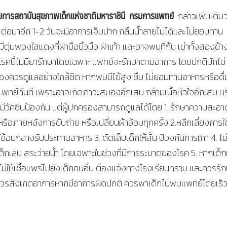
ยการสถาบันสุขภาพเด็กแห่งชาติมหาราชินี กรมการแพทย์
กล่าวเพิ่มเติมว
ลีย ต่อมาอีก 1-2 วันจะมีอาการเจ็บปาก กลืนน้ำลายไม่ได้และไม่ยอมทาน
มีตุ่มพองใสแดงที่ฝ่ามือนิ้วมือ ฝ่าเท้า และอาจพบที่ก้น เข่าทั้งสองข้า
น โรคนี้ไม่มียารักษาโดยเฉพาะ แพทย์จะรักษาตามอาการ โดยปกติมักไม่
งควรดูแลอย่างใกล้ชิด หากพบมีไข้สูง ซึม ไม่ยอมทานอาหารหรือดื่
ย์ทันที เพราะอาจเกิดภาวะสมองอักเสบ กล้ามเนื้อหัวใจอักเสบ หร
งไม่มีวัคซีนป้องกัน แต่ผู้ปกครองสามารถดูแลได้โดย 1. รักษาความสะอา
รือภายหลังการขับถ่าย หรือเปลี่ยนผ้าอ้อมทุกครั้ง 2.หลีกเลี่ยงการใช
ช้ช้อนกลางรับประทานอาหาร 3. ตัดเล็บเด็กให้สั้น ป้องกันการเกา 4. ไ
ด็กเล่น สระว่ายน้ำ โดยเฉพาะในช่วงที่มีการระบาดของโรค 5. หากเด็ก
นไม่ให้เชื้อแพร่ไปยังเด็กคนอื่น ต้องแจ้งทางโรงเรียนทราบ และควรรั
รองควรสังเกตอาการหากมีอาการผิดปกติ ควรพาเด็กไปพบแพทย์โดยเร็