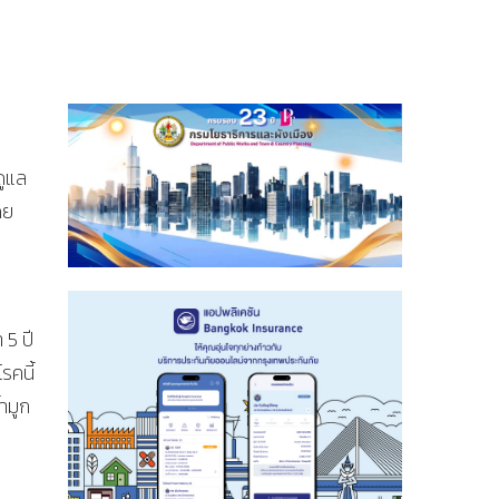
ดูแล
ดย
 5 ปี
รคนี้
้ำมูก