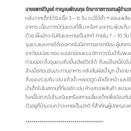
นายแพทย์วิบูลย์ กาญจนพัฒนกุล รักษาราชการแทนผู้อำนว
หลังจากเด็กได้รับเชื้อ 3 – 6 วัน จะมีไข้ต่ำ ๆ อ่อนเพ
อาหาร เนื่องจากมีตุ่มแดงที่ลิ้น เหงือก และกระพุ้งแก้ม 
ด้วย ผื่นมักจะไม่คันและหายเป็นปกติ ภายใน 7 – 10 วั
รุนแรงและหายได้เองหากไม่มีอาการแทรกซ้อน ผู้ปกครอ
อาเจียนบ่อย หอบ แขนขาอ่อนแรง ชัก ควรรีบนำไปพบแพท
ท่วมปอด ซึ่งรุนแรงถึงขั้นเสียชีวิตได้ ถึงแม้โรคนี้ยั
ล้างมือก่อนรับประทานอาหาร หลังสัมผัสน้ำมูก น้ำลาย ห
สิ่งของร่วมกัน เช่น แก้วน้ำ หลอดดูด ผ้าเช็ดหน้า และใ
นำเด็กไปในสถานที่ที่แออัด เช่น ห้างสรรพสินค้า สนามเ
โรคนี้ไม่ควรไปโรงเรียนหรือสถานเลี้ยงเด็กเพื่อป้องกั
ตัวอยู่ที่บ้านจนกว่าจะหายเป็นปกติ ที่สำคัญผู้ปกค
**************************************