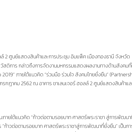
์ 2 ศูนย์แสดงสินค้าและการประชุม อิมแพ็ค เมืองทองธานี จังหวัด
ัสดิการ กล่าวถึงการจัดงานมหกรรมแสดงผลงานทางด้านสังคมที่
o 2019” ภายใต้แนวคิด “ร่วมมือ ร่วมใจ สังคมไทยยั่งยืน” (Partners
 – 7 กรกฎาคม 2562 ณ อาคาร ชาเลนเจอร์ ฮอลล์ 2 ศูนย์แสดงสินค้าแ
ภายใต้แนวคิด “ก้าวต่อตามรอยบาท ศาสตร์พระราชา สู่การพัฒนาที
การ “ก้าวต่อตามรอยบาท ศาสตร์พระราชาสู่การพัฒนาที่ยั่งยืน” เป็นกา