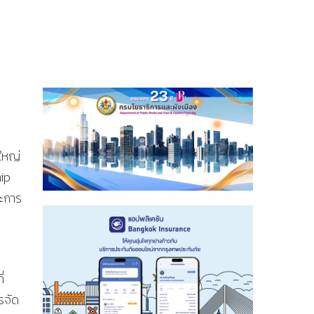
ใหญ่
hip
ละการ
่
รจัด