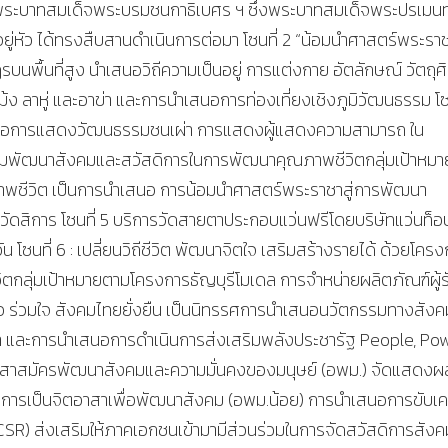
ะบาทสมเด็จพระบรมชนกาธิเบศร ฯ ซึ่งพระบาทสมเด็จพระปรเมน
ู่หัว ได้ทรงสืบสานดำเนินการต่อมา โซนที่ 2 “น้อมนำศาสตร์พระราชา
นพื้นที่สูง นำเสนอวิถีความเป็นอยู่ การแต่งกาย อัตลักษณ์ วัตถุศิ
น ม้ง ลาหู่ และอาข่า และการนำเสนอการท่องเที่ยงเชิงภูมิวัฒนธรรม โซ
นอการแสดงวัฒนธรรมชนเผ่า การแสดงผู้แสดงความสามารถ ใน
มพัฒนาสังคมและสวัสดิการในการพัฒนาคุณภาพชีวิตกลุ่มเป้าหมา
ภาพชีวิต เป็นการนำเสนอ การน้อมนำศาสตร์พระราชาสู่การพัฒนา
สิการ โซนที่ 5 บริการวัดสายตาประกอบแว่นฟรีโดยบริษัทแว่นท็อ
วัน โซนที่ 6 : เปลี่ยนวิถีชีวิต พัฒนาจิตใจ เสริมสร้างรายได้ ด้วยโคร
ลุ่มเป้าหมายตามโครงการธัญบุรีโมเดล การจำหน่ายผลิตภัณฑ์ผู้ร
่วมมือ ร่วมใจ สังคมไทยยั่งยืน เป็นนิทรรศการนำเสนอนวัตกรรมทางสังค
้ำ และการนำเสนอการดำเนินการส่งเสริมพลังประชารัฐ People, Po
าสาสมัครพัฒนาสังคมและความมั่นคงของมนุษย์ (อพม.) จัดแสดงผ
นการเป็นจิตอาสาเพื่อพัฒนาสังคม (อพม.น้อย) การนำเสนอการขับเคล
CSR) ส่งเสริมให้ภาคเอกชนเข้ามามีส่วนร่วมในการจัดสวัสดิการสังค