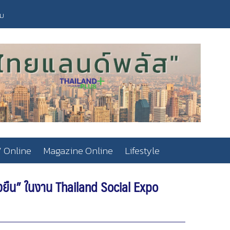
วม
 Online
Magazine Online
Lifestyle
งยืน” ในงาน Thailand Social Expo