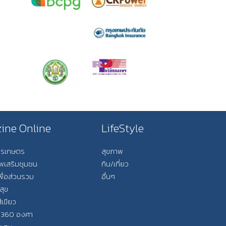
ine Online
LifeStyle
การเกษตร
สุขภาพ
ีพเสริมชุมชน
กิน/เที่ยว
พื่อส่วนรวม
อื่นๆ
สุข
ีเขียว
 360 องศา