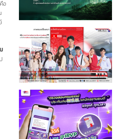
คือ
น
์
ิม
ไป