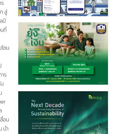
ทร
 สู่
ลป์
นที่
ยโซน
ป
งการ
ับ
ม
wer
ล
ื่อน
ม นำ