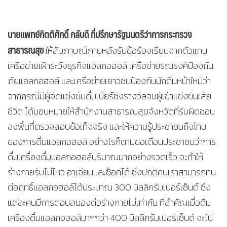
นายแพทย์กิตติศักดิ์ กลับดี ที่ปรึกษารัฐมนตรีว่าการกระทรวง
สาธารณสุข
ให้สัมภาษณ์ภายหลังรับข้อร้องเรียนจากตัวแทน
เครือข่ายเฝ้าระวังธุรกิจแอลกอฮอล์ เครือข่ายรณรงค์ป้องกัน
ภัยแอลกอฮอล์ และเครือข่ายเยาวชนป้องกันนักดื่มหน้าใหม่ว่า
จากกรณีมีผู้จัดแข่งขันดื่มเบียร์ชิงรางวัลจนผู้เข้าแข่งขันเสีย
ชีวิต ได้มอบหมายให้สำนักงานสาธารณสุขจังหวัดที่รับผิดชอบ
ลงพื้นที่ตรวจสอบข้อเท็จจริง และให้ความรู้ประชาชนถึงโทษ
ของการดื่มแอลกอฮอล์ อย่างไรก็ตามขอเตือนประชาชนว่าการ
ดื่มเครื่องดื่มแอลกอฮอล์ปริมาณมากอย่างรวดเร็ว จะทำให้
ร่างกายรับไม่ไหว อาเจียนและช็อคได้ ซึ่งปกติคนเราสามารถทน
ต่อฤทธิ์แอลกอฮอล์ได้ประมาณ 300 มิลลิกรัมเปอร์เซ็นต์ ซึ่ง
แต่ละคนมีการตอบสนองต่อร่างกายไม่เท่ากัน ที่สำคัญเมื่อดื่ม
เครื่องดื่มแอลกอฮอล์มากกว่า 400 มิลลิกรัมเปอร์เซ็นต์ จะไป