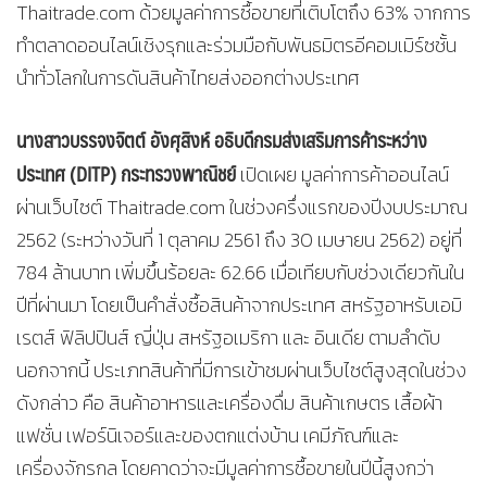
Thaitrade.com ด้วยมูลค่าการซื้อขายที่เติบโตถึง 63% จากการ
ทำตลาดออนไลน์เชิงรุกและร่วมมือกับพันธมิตรอีคอมเมิร์ซชั้น
นำทั่วโลกในการดันสินค้าไทยส่งออกต่างประเทศ
นางสาวบรรจงจิตต์ อังศุสิงห์ อธิบดีกรมส่งเสริมการค้าระหว่าง
ประเทศ (
DITP) กระทรวงพาณิชย์
เปิดเผย มูลค่าการค้าออนไลน์
ผ่านเว็บไซต์ Thaitrade.com ในช่วงครึ่งแรกของปีงบประมาณ
2562 (ระหว่างวันที่ 1 ตุลาคม 2561 ถึง 30 เมษายน 2562) อยู่ที่
784 ล้านบาท เพิ่มขึ้นร้อยละ 62.66 เมื่อเทียบกับช่วงเดียวกันใน
ปีที่ผ่านมา โดยเป็นคำสั่งซื้อสินค้าจากประเทศ สหรัฐอาหรับเอมิ
เรตส์ ฟิลิปปินส์ ญี่ปุ่น สหรัฐอเมริกา และ อินเดีย ตามลำดับ
นอกจากนี้ ประเภทสินค้าที่มีการเข้าชมผ่านเว็บไซต์สูงสุดในช่วง
ดังกล่าว คือ สินค้าอาหารและเครื่องดื่ม สินค้าเกษตร เสื้อผ้า
แฟชั่น เฟอร์นิเจอร์และของตกแต่งบ้าน เคมีภัณฑ์และ
เครื่องจักรกล โดยคาดว่าจะมีมูลค่าการซื้อขายในปีนี้สูงกว่า