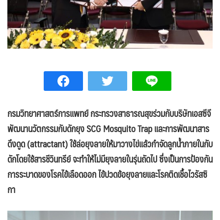
กรมวิทยาศาสตร์การแพทย์ กระทรวงสาธารณสุขร่วมกับบริษัทเอสซีจี
พัฒนานวัตกรรมกับดักยุง
SCG Mosquito Trap และการพัฒนาสาร
ดึงดูด (attractant) ใช้ล่อยุงลายให้มาวางไข่แล้วกำจัดลูกน้ำภายในกับ
ดักโดยใช้สารชีวินทรีย์ จะทำให้ไม่มียุงลายในรุ่นถัดไป ซึ่งเป็นการป้องกัน
การระบาดของโรคไข้เลือดออก ไข้ปวดข้อยุงลายและโรคติดเชื้อไวรัสซิ
กา