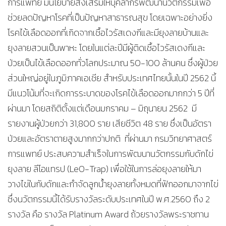
การแพทย์ มีนโยบายส่งเสริมให้บุคลากรพัฒนานวัตกรรมเพื่อ
ช่วยลดปัญหาโรคที่เป็นปัญหาสาธารณสุข โดยเฉพาะอย่างยิ่ง
โรคไข้เลือดออกที่เกิดจากเชื้อไวรัสเดงกีและมียุงลายบ้านและ
ยุงลายสวนเป็นพาหะ โดยในแต่ละปีมีผู้ติดเชื้อไวรัสเดงกีและ
ป่วยเป็นไข้เลือดออกทั่วโลกประมาณ 50-100 ล้านคน ซึ่งผู้ป่วย
ส่วนใหญ่อยู่ในภูมิภาคเอเชีย สำหรับประเทศไทยนั้นในปี 2562 นี้
มีแนวโน้มที่จะเกิดการระบาดของโรคไข้เลือดออกมากกว่า 5 ปีที่
ผ่านมา โดยสถิติตั้งแต่เดือนมกราคม – มิถุนายน 2562 มี
รายงานผู้ป่วยกว่า 31,800 ราย เสียชีวิต 48 ราย ซึ่งเป็นอัตรา
ป่วยและอัตราตายสูงมากกว่าปกติ ที่ผ่านมา กรมวิทยาศาสตร์
การแพทย์ ประสบความสำเร็จในการพัฒนานวัตกรรมกับดักไข่
ยุงลาย ลีโอแทรป (LeO-Trap) เพื่อใช้ในการล่อยุงลายให้มา
วางไข่ในกับดักและกำจัดลูกน้ำยุงลายทั้งหมดที่ฟักออกมาจากไข่
ซึ่งนวัตกรรมนี้ได้รับรางวัลระดับประเทศในปี พ.ศ.2560 ถึง 2
รางวัล คือ รางวัล Platinum Award ถ้วยรางวัลพระราชทาน