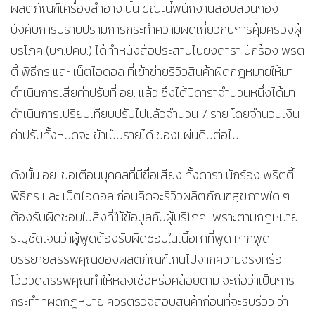
ผลิตภัณฑ์เครื่องสำอาง นั้น ขณะนี้พนักงานสอบสวนกอง
บังคับการปราบปรามการกระทำความผิดเกี่ยวกับการคุ้มครองผู้
บริโภค (บก.ปคบ.) ได้ทำหนังสือประสานไปยังดารา นักร้อง พริต
ตี้ พิธีกร และ เน็ตไอดอล ที่เข้าข่ายรีวิวสินค้าผิดกฎหมายให้มา
ดำเนินการเสียค่าปรับที่ อย. แล้ว ซึ่งได้มีดาราจำนวนหนึ่งได้มา
ดำเนินการเปรียบเทียบปรับไปแล้วจำนวน 7 ราย โดยจำนวนเงิน
ค่าปรับทั้งหมดจะเข้าเป็นรายได้ ของแผ่นดินต่อไป
ดังนั้น อย. ขอเตือนบุคคลที่มีชื่อเสียง ทั้งดารา นักร้อง พริตตี้
พิธีกร และ เน็ตไอดอล ก่อนคิดจะรีวิวผลิตภัณฑ์สุขภาพใด ๆ
ต้องรับผิดชอบในสิ่งที่ให้ข้อมูลกับผู้บริโภค เพราะตามกฎหมาย
ระบุชัดเจนว่าผู้พูดต้องรับผิดชอบในเนื้อหาที่พูด หากพูด
บรรยายสรรพคุณของผลิตภัณฑ์เกินไปจากความจริงหรือ
โอ้อวดสรรพคุณทำให้หลงเชื่อหรือคล้อยตาม จะถือว่าเป็นการ
กระทำที่ผิดกฎหมาย ควรตรวจสอบสินค้าก่อนที่จะรับรีวิว ว่า