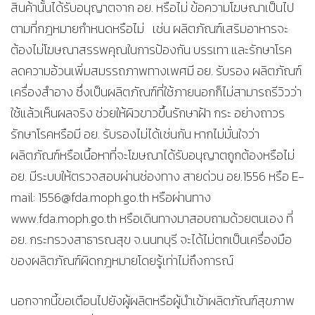
สินค้านั้นได้รับอนุญาตจาก อย. หรือไม่ ข้อความโฆษณาเป็นไป
ตามที่กฎหมายกำหนดหรือไม่ เช่น ผลิตภัณฑ์เสริมอาหารจะ
ต้องไม่โฆษณาสรรพคุณในการป้องกัน บรรเทา และรักษาโรค
ลดความอ้วนเพิ่มสมรรถภาพทางเพศมี อย. รับรอง ผลิตภัณฑ์
เครื่องสำอาง ซึ่งเป็นผลิตภัณฑ์ที่ใช้ภายนอกก็ไม่สามารถรีวิวว่า
ใช้แล้วเห็นผลจริง ช่วยให้ผิวขาวขึ้นรักษาฝ้า กระ อย่างถาวร
รักษาโรคหรือมี อย. รับรองไม่ได้เช่นกัน หากไม่มั่นใจว่า
ผลิตภัณฑ์หรือเนื้อหาที่จะโฆษณาได้รับอนุญาตถูกต้องหรือไม่
อย. มีระบบให้ตรวจสอบผ่านช่องทาง สายด่วน อย.1556 หรือ E-
mail: 1556@fda.moph.go.th หรือผ่านทาง
www.fda.moph.go.th หรือเดินทางมาสอบถามด้วยตนเอง ที่
อย. กระทรวงสาธารณสุข จ.นนทบุรี จะได้ไม่ตกเป็นเครื่องมือ
ของผลิตภัณฑ์ผิดกฎหมายโดยรู้เท่าไม่ถึงการณ์
นอกจากนี้ขอเตือนไปยังผู้ผลิตหรือผู้นำเข้าผลิตภัณฑ์สุขภาพ