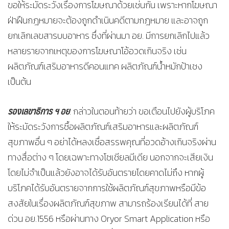
ขอให้ระมัดระวังเรื่องการโฆษณาด้วยเช่นกัน เพราะหากโฆษณา
ฝ่าฝืนกฎหมายจะต้องถูกดำเนินคดีตามกฎหมาย และอาจถูก
ยกเลิกเลขสารบบอาหาร ซึ่งที่ผ่านมา อย. มีการยกเลิกไปแล้ว
หลายรายจากเหตุของการโฆษณาโอ้อวดเกินจริง เช่น
ผลิตภัณฑ์เสริมอาหารดีคอนแทค ผลิตภัณฑ์น้ำหมักป้าเชง
เป็นต้น
รองเลขาธิการ ฯ อย
. กล่าวในตอนท้ายว่า ขอเตือนไปยังผู้บริโภค
ให้ระมัดระวังการซื้อผลิตภัณฑ์เสริมอาหารและผลิตภัณฑ์
สุขภาพอื่น ๆ อย่าได้หลงเชื่อสรรพคุณที่อวดอ้างเกินจริงผ่าน
ทางสื่อต่าง ๆ โดยเฉพาะทางโซเชียลมีเดีย นอกจากจะเสียเงิน
โดยไม่จำเป็นแล้วยังอาจได้รับอันตรายโดยคาดไม่ถึง หากผู้
บริโภคได้รับอันตรายจากการใช้ผลิตภัณฑ์สุขภาพหรือมีข้อ
สงสัยในเรื่องผลิตภัณฑ์สุขภาพ สามารถร้องเรียนได้ที่ สาย
ด่วน อย.1556 หรือผ่านทาง Oryor Smart Application หรือ