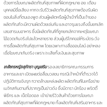
ด้วยการโฆษณาผลิตภัณฑ์สุขภาพที่ผิดกฎหมาย อย. เตือน
บุคคลมีชื่อเสียง หากจะรับรีวิวผลิตภัณฑ์สุขภาพต้องรับผิด
ชอบในสิ่งที่ตนเองพูด ส่วนผู้ผลิตหรือผู้นำเข้าที่เป็นเจ้าของ
ผลิตภัณฑ์จะมีความผิดด้วยเช่นกัน และอาจรุนแรงถึงขั้นยกเลิก
เลขสารบบอาหาร ซึ่งมีผลิตภัณฑ์ที่ถูกยกเลิกจากเหตุโฆษณา
โอ้อวดเกินจริงไปแล้วหลายราย ส่วนผู้บริโภคขอให้ระมัดระวัง
การซื้อผลิตภัณฑ์สุขภาพ โดยเฉพาะทางสื่อออนไลน์ อย่าหลง
เชื่อโฆษณาเกินจริง เพราะจะเสียทั้งเงินและสุขภาพ
เภสัชกรหญิงสุภัทรา บุญเสริม
รองเลขาธิการคณะกรรมการ
อาหารและยา เปิดเผยต่อสื่อมวลชน กรณีเจ้าหน้าที่ตำรวจได้
ปฏิบัติการเชิงรุก กวาดล้างแหล่งผลิต ผลิตภัณฑ์ในเครือข่าย
เมจิกสกินตามที่ปรากฎเป็นข่าวดัง ซึ่งมีดารา นักร้อง พริตตี้
พิธีกร และ เน็ตไอดอล เข้าข่ายรีวิวสินค้าด้วยการโฆษณา
ผลิตภัณฑ์สุขภาพที่ผิดกฎหมาย ทั้งผลิตภัณฑ์เสริมอาหาร และ