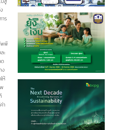
ปสู่
ัง
นการ
ัพพี
ยละ
าด
ทาง
ให้
าพ
์
ค่า