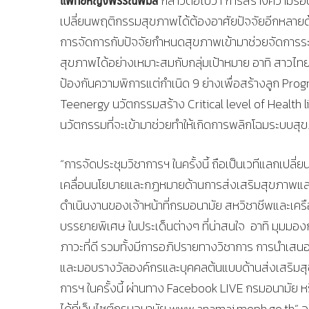
กล่าวต่อไปว่า การสร้างความรอบร
เปลี่ยนพฤติกรรมสุขภาพได้ต้องอาศัยปัจจัยอีกหลายด
การจัดการกับปัจจัยกำหนดสุขภาพเข้ามาช่วยจัดการระ
สุขภาพได้อย่างเหมาะสมกับกลุ่มเป้าหมาย อาทิ สาวไ
ป้องกันความพิการแต่กำเนิด 9 ย่างเพื่อสร้างลูก Pro
Teenergy นวัตกรรมสร้าง Critical level of Health l
นวัตกรรมที่จะเข้ามาช่วยทำให้เกิดการพลิกโฉมระบบสุ
“การจัดประชุมวิชาการฯ ในครั้งนี้ ถือเป็นเวทีแลกเปลี
เคลื่อนนโยบายและกฎหมายด้านการส่งเสริมสุขภาพและอ
ดำเนินงานของเจ้าหน้าที่กรมอนามัย สหวิชาชีพและเค
บรรยายพิเศษ ในประเด็นต่างๆ ที่น่าสนใจ อาทิ มุมม
ภาวะที่ดี รวมทั้งมีการอภิปรายทางวิชาการ การนำ
และมอบรางวัลองค์กรและบุคคลต้นแบบด้านส่งเสริมส
การฯ ในครั้งนี้ ผ่านทาง Facebook LIVE กรมอนามัย 
ได้ที่เว็บไซต์กรมอนามัย www.anamai.moph.go.th” อธ