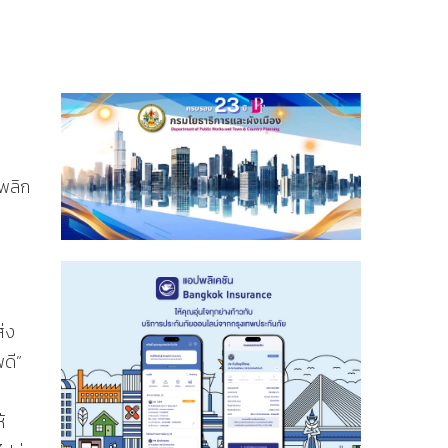
“พลิก
่ง
พดี”
้