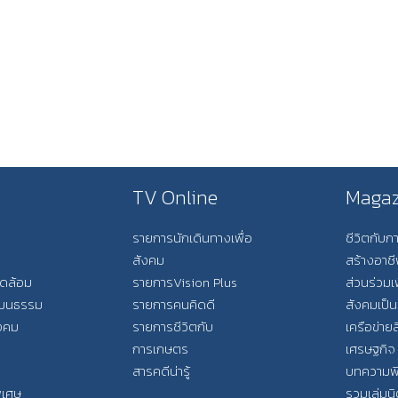
TV Online
Magaz
รายการนักเดินทางเพื่อ
ชีวิตกับ
สังคม
สร้างอาช
วดล้อม
รายการVision Plus
ส่วนร่วมเ
วัฒนธรรม
รายการคนคิดดี
สังคมเป็น
ังคม
รายการชีวิตกับ
เครือข่ายส
การเกษตร
เศรษฐกิจ
สารคดีน่ารู้
บทความพ
พิเศษ
รวมเล่มน