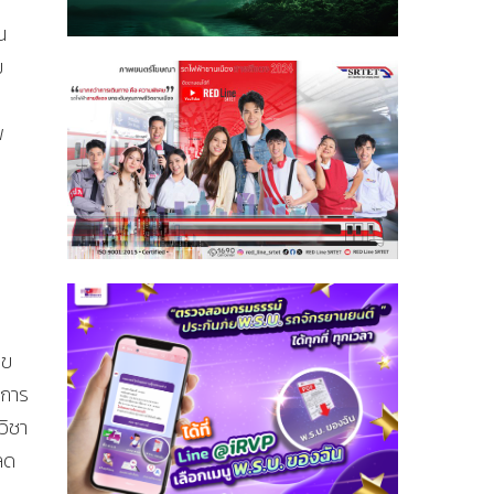
น
ม
าพ
ุข
ศการ
วิชา
ลด