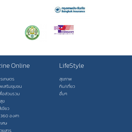
ine Online
LifeStyle
การเกษตร
สุขภาพ
ีพเสริมชุมชน
กิน/เที่ยว
พื่อส่วนรวม
อื่นๆ
สุข
ีเขียว
 360 องศา
ิเศษ
ิตยสาร