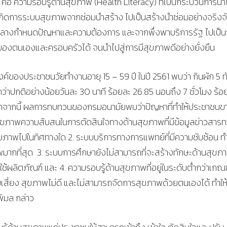
ือ ความรอบรู้ด้านสุขภาพ (Health Literacy) ที่เป็นกระบวนการนำไ
กิดการระบบสุขภาพจากซ่อมนำสร้าง ไปเป็นสร้างนำซ่อมอย่างจริงจ
ย์กลางกำหนดปัญหาและความต้องการ และจากพึ่งพาบริการรัฐ ไปเป็
งตนเองและครอบครัวได้ จนนำไปสู่การมีสุขภาพดีอย่างยั่งยืน
์ของประชาชนวัยทำงานอายุ 15 – 59 ปี ในปี 2561 พบว่า กินผัก 5 ท
ว่าปกติอย่างน้อยวันละ 30 นาที ร้อยละ 26.85 นอนถึง 7 ชั่วโมง ร้อ
อกจากนี้ ผลการทบทวนของกรมอนามัยพบว่าปัญหาที่ทำให้ประชาชนข
นสุขภาพความสับสนในการตัดสินใจทางด้านสุขภาพที่มีข้อมูลข่าวสาร
สุขภาพไปในทิศทางใด 2. ระบบบริการทางการแพทย์ที่มีความซับซ้อน ทำ
มากที่สุด 3. ระบบการศึกษายังไม่สามารถที่จะสร้างทักษะด้านสุขภ
ใช้ผลิตภัณฑ์ และ 4. ความรอบรู้ด้านสุขภาพที่อยู่ในระดับต่ำกว่าเกณฑ
มเสี่ยง สุขภาพไม่ดี และไม่สามารถจัดการสุขภาพด้วยตนเองได้ ทำให้
ิมล กล่าว