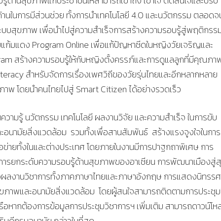
ู้ด้านสุขภาพแก่ประชาชนให้สามารถเข้าถึง เข้าใจ ตัดสินใจและปรับ
้านในการมีส่วนช่วย ทั้งการนำเทคโนโลยี 4.0 และนวัตกรรม ตลอดจ
บบสุขภาพ เพื่อนำไปสู่ความสำเร็จการสร้างความรอบรู้สู่พฤติกรร
ทยแก้มแดง Program Online เพื่อแก้ปัญหาซีดในหญิงวัยเจริญและ
gram สร้างความรอบรู้ให้กับหญิงตั้งครรภ์และการดูแลลูกที่มีคุณภ
iteracy สำหรับจัดการเรื่องเพศวิถีของวัยรุ่นไทยและอีกหลากหลาย
ขภาพ โดยนำคนไทยไปสู่ Smart Citizen ได้อย่างรวดเร็ว
่ยนความรู้ นวัตกรรม เทคโนโลยี ผลงานวิจัย และความสำเร็จ ในการขับ
นามัยสิ่งแวดล้อม รวมทั้งเพื่อสานสัมพันธ์ สร้างแรงจูงใจในการ
รือข่ายทั้งในและต่างประเทศ โดยภายในงานมีการปาฐกถาพิเศษ การ
องการยกระดับความรอบรู้ด้านสุขภาพของอาเซียน การพัฒนาเมืองสู่ส
เสนอผลงานวิชาการทั้งภาคภาษาไทยและภาษาอังกฤษ การแสดงนิทรร
ุขภาพและอนามัยสิ่งแวดล้อม โดยผู้สนใจสามารถติดตามการประชุม
หรือหากต้องการข้อมูลการประชุมวิชาการฯ เพิ่มเติม สามารถดาวน์โห
ิบดีกรมอนามัย กล่าวในที่สุด