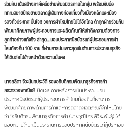
ร่วมกัน เน้นสร้างภาคีเครือข่ายพันธมิตรภายในกลุ่ม พร้อมจับมือ
ททท.สยายปีกขยายตลาดสู่เส้นทางท่องเที่ยวทั้งเมืองหลักและเมือง
รองทั่วประเทศ มั่นใจ
!! วงการผ้าไหมไทยไปได้อีกไกล
ถ้าทุกฝ่าย
ร่วมกัน
พัฒนาศักยภาพผู้ประกอบการและผลิตภัณฑ์ให้เข้าถึงความต้องการ
ลูกค้าอย่างแท้จริง ล่าสุด…มอบประกาศนียบัตรแก่ผู้ประกอบการผ้า
ไหมท้องถิ่น 100 ราย ที่ผ่านการบ่มเพาะสุดเข้มด้านการประกอบธุรกิจ
ให้เดินต่อไปข้างหน้าด้วยความมั่นคง
นางลลิดา จิวะนันทประวัติ รองอธิบดีกรมพัฒนาธุรกิจการค้า
กระทรวงพาณิชย์
เปิดเผยภายหลังการเป็นประธานมอบ
ประกาศนียบัตรแก่ผู้ประกอบการผ้าไหมท้องถิ่นที่ผ่านการ
พัฒนาศักยภาพด้านการค้าและการตลาดผลิตภัณฑ์ผ้าไหมไทย
ว่า “อธิบดีกรมพัฒนาธุรกิจการค้า (นายวุฒิไกร ลีวีระพันธุ์) ได้
มอบหมายให้มาเป็นประธานการมอบประกาศนียบัตรแก่ผู้ประกอบ