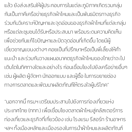
แล้ว ยังส่งเสริมให้ผู้ประกอบการในแต่ละภูมิภาคเกิดรวมกลุ่ม
กันเป็นภาคีเครือข่ายธุรกิจผ้าไหมและเป็นพันธมิตรทางธุรกิจ
ร่วมกันวิเคราะห์ปัญหาและจุดอ่อนของธุรกิจผ้าไหมที่แต่ละกลุ่ม
หรือแต่ละชุมชนได้รับหรือประสบมา พร้อมระดมความคิดเห็น
เพื่อช่วยกันแก้ไขปัญหาและปิดจุดอ่อนที่เกิดขึ้น โดยมีผู้
เชี่ยวชาญแขนงต่างๆ คอยเป็นที่ปรึกษาหรือเป็นพี่เลี้ยงให้คำ
แนะนำ และร่วมกันวางแผนอนาคตธุรกิจผ้าไหมของไทยว่าจะไป
เติบโตในทิศทางใดและอย่างไร ก่อนเชื่อมโยงไปยังเครือข่ายอื่นๆ
เช่น ผู้ผลิต ผู้จัดหา นักออกแบบ และผู้ซื้อ ในการขยายช่อง
ทางการตลาดและพัฒนาผลิตภัณฑ์ให้ตรงใจผู้บริโภค”
“นอกจากนี้ กรมฯ เตรียมประสานไปยังการท่องเที่ยวแห่ง
ประเทศไทย (ททท.) เพื่อเชื่อมโยงตลาดผ้าไหมสู่คลัสเตอร์การ
ท่องเที่ยวและธุรกิจที่เกี่ยวข้อง เช่น โรงแรม รีสอร์ท ร้านอาหาร
ฯลฯ ทั้งเมืองหลักและเมืองรองในการนำผ้าไหมและผลิตภัณฑ์