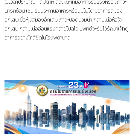
ในเวลาประมาณ 1 สัปดาห์ ส่วนเด็กที่มีอาการรุนแรงหรือมีภาวะ
แทรกซ้อน เช่น รับประทานอาหารหรือนมไม่ได้ มีอาการสมอง
อักเสบเยื่อหุ้มสมองอักเสบ ภาวะปอดบวมน้ำ กล้ามเนื้อหัวใจ
อักเสบ กล้ามเนื้ออ่อนแรงคล้ายโปลิโอ แพทย์จะรับไว้รักษาเฝ้าดู
อาการอย่างใกล้ชิดในโรงพยาบาล