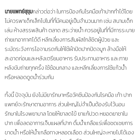
นายแพทย์สุขุม
กล่าวต่อว่า ในการป้องกันโรคมือเท้าปากทำได้โดย
ไม่ควรพาเด็กเล็กไปในที่ที่มีคนอยู่เป็นจำนวนมาก เช่น สนามเด็ก
เล่น ห้างสรรพสินค้า ตลาด สระว่ายน้ำ ควรอยู่ในที่ที่มีการระบาย
ถ่ายเทอากาศได้ดี หลีกเลี่ยงการสัมผัสใกล้ชิดผู้ป่วย และ
ระมัดระวังการไอจามรดกันให้ใช้ผ้าปิดปากปิดจมูก ล้างมือให้
สะอาดก่อนและหลังเตรียมอาหาร รับประทานอาหาร และภาย
หลังขับถ่ายทุกครั้ง ใช้ช้อนกลาง และหลีกเลี่ยงการใช้แก้วน้ำ
หรือหลอดดูดน้ำร่วมกัน
ทั้งนี้ ปัจจุบัน ยังไม่มียารักษาหรือวัคซีนป้องกันโรคมือ เท้า ปาก
แพทย์จะรักษาตามอาการ ส่วนใหญ่ไม่จำเป็นต้องรับไว้นอน
รักษาในโรงพยาบาล โดยให้ยาลดไข้ ยาแก้ปวด หยอดยาชาใน
ปาก เพื่อลดอาการเจ็บแผลที่ปาก ดื่มน้ำเกลือแร่เพื่อชดเชยการ
ขาดน้ำ หรือให้น้ำเกลือทางหลอดเลือด ส่วนใหญ่จะหายไปได้เอง