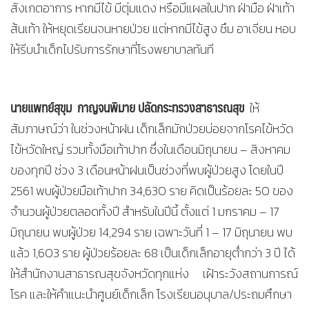
สังเกตอาการ หากมีไข้ มีตุ่มแดง หรือมีแผลในปาก ฝ่ามือ ฝ่าเท้า
ส้นเท้า ให้หยุดเรียนจนหายป่วย แต่หากมีไข้สูง ซึม อาเจียน หอบ
ให้รีบนำเด็กไปรับการรักษาที่โรงพยาบาลทันที
นายแพทย์สุขุม กาญจนพิมาย ปลัดกระทรวงสาธารณสุข
ให้
สัมภาษณ์ว่า ในช่วงหน้าฝน เด็กเล็กมักป่วยบ่อยจากโรคไข้หวัด
ไข้หวัดใหญ่ รวมทั้งมือเท้าปาก ซึ่งในเดือนมิถุนายน – สิงหาคม
ของทุกปี ช่วง 3 เดือนหน้าฝนเป็นช่วงที่พบผู้ป่วยสูง โดยในปี
2561 พบผู้ป่วยมือเท้าปาก 34,630 ราย คิดเป็นร้อยละ 50 ของ
จำนวนผู้ป่วยตลอดทั้งปี สำหรับในปีนี้ ตั้งแต่ 1 มกราคม – 17
มิถุนายน พบผู้ป่วย 14,294 ราย เฉพาะวันที่ 1 – 17 มิถุนายน พบ
แล้ว 1,603 ราย ผู้ป่วยร้อยละ 68 เป็นเด็กเล็กอายุต่ำกว่า 3 ปี ได้
ให้สำนักงานสาธารณสุขจังหวัดทุกแห่ง เฝ้าระวังสถานการณ์
โรค และให้คำแนะนำศูนย์เด็กเล็ก โรงเรียนอนุบาล/ประถมศึกษา