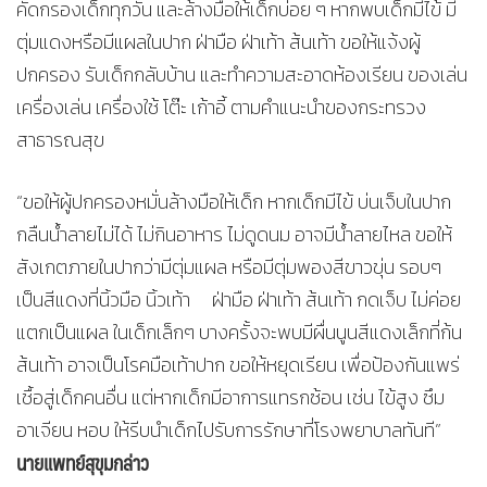
คัดกรองเด็กทุกวัน และล้างมือให้เด็กบ่อย ๆ หากพบเด็กมีไข้ มี
ตุ่มแดงหรือมีแผลในปาก ฝ่ามือ ฝ่าเท้า ส้นเท้า ขอให้แจ้งผู้
ปกครอง รับเด็กกลับบ้าน และทำความสะอาดห้องเรียน ของเล่น
เครื่องเล่น เครื่องใช้ โต๊ะ เก้าอี้ ตามคำแนะนำของกระทรวง
สาธารณสุข
“ขอให้ผู้ปกครองหมั่นล้างมือให้เด็ก หากเด็กมีไข้ บ่นเจ็บในปาก
กลืนน้ำลายไม่ได้ ไม่กินอาหาร ไม่ดูดนม อาจมีน้ำลายไหล ขอให้
สังเกตภายในปากว่ามีตุ่มแผล หรือมีตุ่มพองสีขาวขุ่น รอบๆ
เป็นสีแดงที่นิ้วมือ นิ้วเท้า ฝ่ามือ ฝ่าเท้า ส้นเท้า กดเจ็บ ไม่ค่อย
แตกเป็นแผล ในเด็กเล็กๆ บางครั้งจะพบมีผื่นนูนสีแดงเล็กที่ก้น
ส้นเท้า อาจเป็นโรคมือเท้าปาก ขอให้หยุดเรียน เพื่อป้องกันแพร่
เชื้อสู่เด็กคนอื่น แต่หากเด็กมีอาการแทรกซ้อน เช่น ไข้สูง ซึม
อาเจียน หอบ ให้รีบนำเด็กไปรับการรักษาที่โรงพยาบาลทันที”
นายแพทย์สุขุมกล่าว