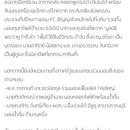
องขาดอ๊อกซิเจน อาการหลัง คลอดพูดไม่ได้ เดินไม่ได้ พร้อม
กับมอบเครื่องอุปโภค บริโภคจาก ดร.หิมาลัย ผิวพรรณ
ประธานที่ปรึกษา”ชมรม FC สัญญาใจคนไทยไม่ทิ้งกัน”รวมทั้ง
มอบทุนทรัพย์จำนวน 6,600 บาท และถุงยังชีพจาก “มูลนิธิ
พระราหู ใจถึงใจ “เพื่อไว้ใช้ในชีวิตประจำวัน ซึ่งด.ญ.อโรชา เป็น
บุตรของ นายอาทิตย์ น้อยยาง และ นางอรวรรณ จันทร์มาก
เป็นผู้ดูแล ซึ่งมีอาชีพที่ยากจน หากินค่ำ
นอกจากนี้ยังมีหน่วยงานทั้งภาครัฐและเอกชนร่วมมอบสิ่งของ
ต่างๆเช่น
-พ.อ. กรกานต์ นาเวชวนิชกุล ร่วมมอบแพ็มเพิส 1 ห่อใหญ่
-นายกิตติกรณ์ เทพอยู่อำนวย มอบหลอดไฟฟ้าพร้อมน้ำดื่ม
-นายณภัทร จันทร์เที่ยง ผจก. บ.อึ้งง่วนไต๋ อีซูซุ สาขาปราณบุรี
มอบน้ำดื่ม จำนวนหนึ่ง