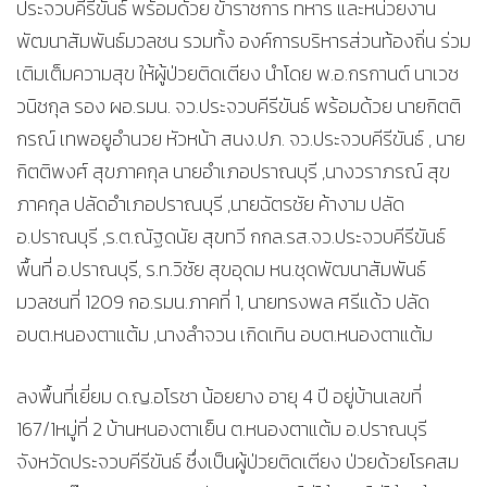
ประจวบคีรีขันธ์ พร้อมด้วย ข้าราชการ ทหาร และหน่วยงาน
พัฒนาสัมพันธ์มวลชน รวมทั้ง องค์การบริหารส่วนท้องถิ่น ร่วม
เติมเต็มความสุข ให้ผู้ป่วยติดเตียง นำโดย พ.อ.กรกานต์ นาเวช
วนิชกุล รอง ผอ.รมน. จว.ประจวบคีรีขันธ์ พร้อมด้วย นายกิตติ
กรณ์ เทพอยูอำนวย หัวหน้า สนง.ปภ. จว.ประจวบคีรีขันธ์ , นาย
กิตติพงศ์ สุขภาคกุล นายอำเภอปราณบุรี ,นางวราภรณ์ สุข
ภาคกุล ปลัดอำเภอปราณบุรี ,นายฉัตรชัย ค้างาม ปลัด
อ.ปราณบุรี ,ร.ต.ณัฐดนัย สุขทวี กกล.รส.จว.ประจวบคีรีขันธ์
พื้นที่ อ.ปราณบุรี, ร.ท.วิชัย สุขอุดม หน.ชุดพัฒนาสัมพันธ์
มวลชนที่ 1209 กอ.รมน.ภาคที่ 1, นายทรงพล ศรีแด้ว ปลัด
อบต.หนองตาแต้ม ,นางลำจวน เกิดเทิน อบต.หนองตาแต้ม
ลงพื้นที่เยี่ยม ด.ญ.อโรชา น้อยยาง อายุ 4 ปี อยู่บ้านเลขที่
167/1หมู่ที่ 2 บ้านหนองตาเย็น ต.หนองตาแต้ม อ.ปราณบุรี
จังหวัดประจวบคีรีขันธ์ ซึ่งเป็นผู้ป่วยติดเตียง ป่วยด้วยโรคสม