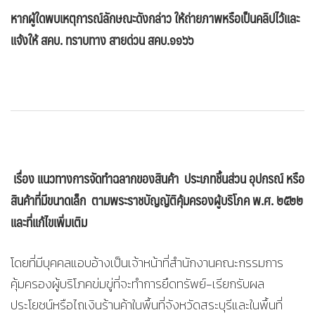
หากผู้ใดพบเหตุการณ์ลักษณะดังกล่าว ให้ถ่ายภาพหรือเป็นคลิปไว้และ
แจ้งให้ สคบ. ทราบทาง สายด่วน สคบ.๑๑๖๖
เรื่อง แนวทางการจัดทำฉลากของสินค้า
ประเภทชิ้นส่วน อุปกรณ์ หรือ
สินค้าที่มีขนาดเล็ก
ตามพระราชบัญญัติคุ้มครองผู้บริโภค พ.ศ. ๒๕๒๒
และที่แก้ไขเพิ่มเติม
โดยที่มีบุคคลแอบอ้างเป็นเจ้าหน้าที่สำนักงานคณะกรรมการ
คุ้มครองผู้บริโภคข่มขู่ที่จะทำการยึดทรัพย์-เรียกรับผล
ประโยชน์หรือไถเงินร้านค้าในพื้นที่จังหวัดสระบุรีและในพื้นที่