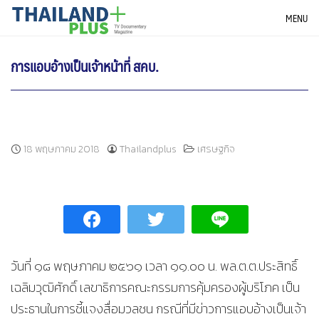
Skip
THAILANDPLUS NEWS
MENU
to
content
การแอบอ้างเป็นเจ้าหน้าที่ สคบ.
18 พฤษภาคม 2018
Thailandplus
เศรษฐกิจ
วันที่ ๑๘ พฤษภาคม ๒๕๖๑ เวลา ๑๑.๐๐ น. พล.ต.ต.ประสิทธิ์
เฉลิมวุฒิศักดิ์ เลขาธิการคณะกรรมการคุ้มครองผู้บริโภค เป็น
ประธานในการชี้แจงสื่อมวลชน กรณีที่มีข่าวการแอบอ้างเป็นเจ้า