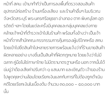
หน้าที่ สคบ. เข้ามาทำทีว่าเป็นการลงพื้นที่ตรวจสอบสินค้า
อุปกรณ์ก่อสร้าง ร้านเครื่องเสียง และร้านค้าอื่นๆ ในบริเวณ
จังหวัดสระบุรี พระนครศรีอยุธยา อ่างทอง ตาก พิษณุโลก อุต
รดิถต์ ฯลฯ โดยในแต่ละครั้งมีบุคคลและกลุ่มบุคคลแต่งกาย
คล้ายเจ้าหน้าที่ตำรวจเข้าไปในร้านค้า พร้อมทั้งอ้างว่า เป็นเจ้า
หน้าที่จากสำนักคณะกรรกรรมการคุ้มครองผู้บริโภคหรือ สคบ.
โดยเข้าไปยึดสินค้าไปหลายรายการพร้อมแจ้งว่าที่ร้านขายสินค้า
ผิดหลายอย่าง บางชิ้นเป็นสินค้าที่ผิดกฎหมาย โดยแจ้งว่าไม่มี
ฉลาก คู่มือไม่ใช่ภาษาไทย ไม่มีตรามาตรฐานหรือ มอก.จากนั้นได้
ข่มขู่ว่าต้องเสียค่าปรับกว่า ๑ แสนบาท และเชิญตัว เจ้าของร้าน
ไปพูดคุยหว่านล้อมโดยเรียกเงินแลกกับการที่ไม่ต้องถูกดำเนิน
คดีโดยเรียกเงินในเบื้องต้น จำนวน ๓๐,๐๐๐ – ๕๐,๐๐๐ บาท
นั้น