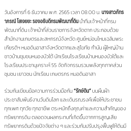
นางสาวภัทร
วันอังคารที่ 6 ธันวาคม พ.ศ. 2565 เวลา 08.00 น.
าภรณ์ โสเจยยะ รองอธิบดีกรมพัฒนาที่ดิน
นำทีมเจ้าหน้าที่กรม
พัฒนาที่ดิน เจ้าหน้าที่ส่วนราชการจังหวัดตาก ประกอบด้วย
สำนักงานเกษตรและสหกรณ์จังหวัด ศูนย์หม่อนไหมเฉลิมพระ
เกียรติฯ หมอดินอาสาจังหวัดตากและสุโขทัย กำนัน ผู้ใหญ่บ้าน
ชาวบ้านชุมชนหนองบัวใต้ นักเรียนโรงเรียนบ้านหนองบัวใต้และ
โรงเรียนประชานุเคราะห์ 55 จัดกิจกรรมรวมพลังทุกภาคส่วน
ชุมชน เยาวชน นักเรียน เกษตรกร หมอดินอาสา
“รักษ์ดิน”
ร่วมกันเขียนข้อความการร่วมมือกัน
บนผืนผ้า
ประชาสัมพันธ์งานวันดินโลก และเดินรณรงค์เพื่อให้ประชาชน
ทุกเพศ ทุกวัย ทุกอาชีพ ตระหนักถึงคุณค่าและความสำคัญของ
ทรัพยากรดิน ตลอดจนผลกระทบที่เกิดขึ้นจากการสูญเสีย
ทรัพยากรดินด้วยปัจจัยต่าง ๆ และร่วมกันปรับปรุงฟื้นฟูให้ดินมี