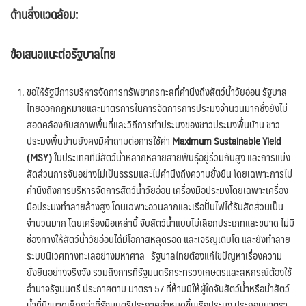
ด้านสิ่งแวดล้อม:
ข้อเสนอแนะต่อรัฐบาลไทย
ขอให้รัฐมีการบริหารจัดการทรัพยากรทะลที่คำนึงถึงสัตว์น้ำวัยอ่อน รัฐบาล
ไทยออกกฎหมายและมาตรการในการจัดการการประมงจำนวนมากซึ่งยังไม่
สอดคล้องกับสภาพพื้นที่และวิถีการทำประมงของชาวประมงพื้นบ้าน ชาว
ประมงพื้นบ้านยังคงมีคำถามต่อการใช้ค่า
Maximum Sustainable Yield
(MSY)
ในประเทศที่มีสัตว์น้ำหลากหลายสายพันธุ์อยู่ร่วมกันสูง และการแบ่ง
สัดส่วนการจับอย่างไม่เป็นธรรมและไม่คำนึงถึงความยั่งยืน โดยเฉพาะการไม่
คำนึงถึงการบริหารจัดการสัตว์น้ำวัยอ่อน เครื่องมือประมงโดยเฉพาะเครื่อง
มือประมงทำลายล้างสูง โดนเฉพาะอวนลากและเรือปั่นไฟได้รับสัดส่วนเป็น
จำนวนมาก โดยเครื่องมือเหล่านี้ จับสัตว์น้ำแบบไม่เลือกประเภทและขนาด ไม่มี
ช่องทางให้สัตว์น้ำวัยอ่อนได้มีโอกาสหลุดรอด และเจริญเติบโต และยังทำลาย
ระบบนิเวศทางทะเลอย่างมหาศาล รัฐบาลไทยต้องแก้ไขปัญหาเรื่องความ
ยั่งยืนอย่างจริงจัง รวมถึงการที่รัฐมนตรีกระทรวงเกษตรและสหกรณ์ต้องใช้
อำนาจรัฐมนตรี ประกาศตาม มาตรา 57 ที่ห้ามมิให้ผู้ใดจับสัตว์นํ้าหรือนำสัตว์
นํ้าที่มีขนาดเล็กกว่าที่รัฐมนตรีประกาศกำหนดขึ้นเรือประมง ประกอบมาตรา