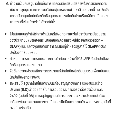
ทำงานร่วมกับรัฐบาลไทยในการผลักดันส่งเสริมเสรีภาพในการแสดงความ
เห็น การชุมนุม และการรวมตัวในกลุ่มแรงงานข้ามชาติ นอกจากนี้ สมาชิกยัง
ควรสนับสนุนนักปกป้องสิทธิมนุษยชนและผลักดันส่งเสริมให้มีการคุ้มครอง
แรงงานที่เข้มแข็งกว่านี้ ดังต่อไปนี้:
ไม่สนับสนุนคู่ค้าให้ใช้การดำเนินคดีเชิงยุทธศาสตร์เพื่อระงับการมีส่วนร่วม
ของประชาชน (
Strategic Litigation Against Public Participation –
SLAPP)
และแสดงจุดยืนต่อสาธารณะเมื่อคู่ค้าหรือรัฐบาลใช้
SLAPP
ต่อนัก
ปกป้องสิทธิมนุษยชน
กำหนดมาตรการแทรกแซงทางการค้ากับนายจ้างที่ใช้
SLAPP
กับนักปกป้อง
สิทธิมนุษยชนและแรงาน
จัดตั้งกองทุนช่วยเหลือทางกฎหมายแก่นักปกป้องสิทธิมนุษยชนเพื่อสนับสนุน
นักปกป้องสิทธิแรงงาน
ส่งเสริมให้รัฐบาลไทยให้สัตยาบันแก่อนุสัญญาองค์การแรงงานระหว่าง
ประเทศ (
ILO)
ว่าด้วยสิทธิในการรวมตัวและการเจรจาต่อรองร่วม พ.ศ.
2492 (ฉบับที่ 98) และอนุสัญญาองค์การแรงงานระหว่างประเทศว่าด้วย
เสรีภาพในการสมาคมและการคุ้มครองสิทธิในการรวมตัว พ.ศ. 2491 (ฉบับที่
87) ไปพร้อมกัน