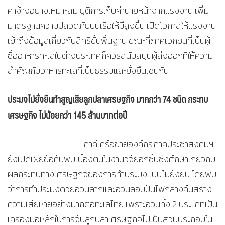
ค่าจ้างอย่างเหมาะสม ยุติการเก็บค่านายหน้าจากแรงงาน เพิ่ม
มาตรฐานความปลอดภัยบนเรือให้มีสูงขึ้น เปิดโอกาสให้แรงงาน
เข้าถึงข้อมูลเกี่ยวกับสิทธิขั้นพื้นฐาน ขณะที่ภาคเอกชนที่เป็นผู้
ซื้ออาหารทะเลในต่างประเทศก็ควรสนับสนุนผู้ส่งออกที่ให้ความ
สำคัญกับอาหารทะเลที่เป็นธรรมและยั่งยืนเช่นกัน
ประมงไม่ยั่งยืนทำสูญเสียลูกปลาเศรษฐกิจ มากกว่า
74
ชนิด กระทบ
เศรษฐกิจ ไม่น้อยกว่า
145
ล้านบาทต่อปี
ภาคีเครือข่ายองค์กรภาคประชาสังคมฯ
ยังเปิดเผยข้อค้นพบเบื้องต้นในงานวิจัยอีกชิ้นซึ่งศึกษาเกี่ยวกับ
ผลกระทบทางเศรษฐกิจของการทำประมงแบบไม่ยั่งยืน โดยพบ
ว่าการทำประมงด้วยอวนลากและอวนล้อมปั่นไฟกลางคืนสร้าง
ความเสียหายอย่างมากต่อทะเลไทย เพราะอวนทั้ง 2 ประเภทเป็น
เครื่องมือหลักในการจับลูกปลาเศรษฐกิจไปเป็นส่วนประกอบใน