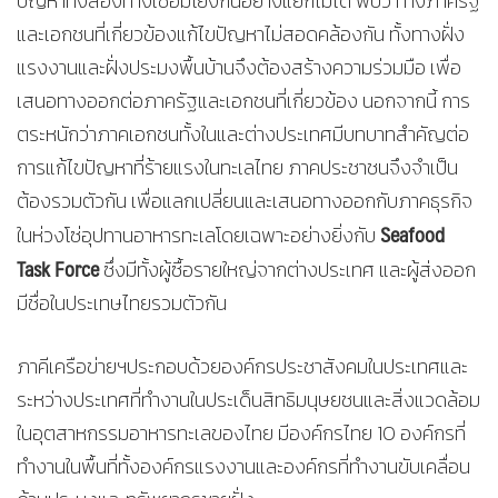
ปัญหาทั้งสองทางเชื่อมโยงกันอย่างแยกไม่ได้ พบว่า ทั้งภาครัฐ
และเอกชนที่เกี่ยวข้องแก้ไขปัญหาไม่สอดคล้องกัน ทั้งทางฝั่ง
แรงงานและฝั่งประมงพื้นบ้านจึงต้องสร้างความร่วมมือ เพื่อ
เสนอทางออกต่อภาครัฐและเอกชนที่เกี่ยวข้อง นอกจากนี้ การ
ตระหนักว่าภาคเอกชนทั้งในและต่างประเทศมีบทบาทสำคัญต่อ
การแก้ไขปัญหาที่ร้ายแรงในทะเลไทย ภาคประชาชนจึงจำเป็น
ต้องรวมตัวกัน เพื่อแลกเปลี่ยนและเสนอทางออกกับภาคธุรกิจ
Seafood
ในห่วงโซ่อุปทานอาหารทะเลโดยเฉพาะอย่างยิ่งกับ
Task Force
ซึ่งมีทั้งผู้ซื้อรายใหญ่จากต่างประเทศ และผู้ส่งออก
มีชื่อในประเทษไทยรวมตัวกัน
ภาคีเครือข่ายฯประกอบด้วยองค์กรประชาสังคมในประเทศและ
ระหว่างประเทศที่ทำงานในประเด็นสิทธิมนุษยชนและสิ่งแวดล้อม
ในอุตสาหกรรมอาหารทะเลของไทย มีองค์กรไทย 10 องค์กรที่
ทำงานในพื้นที่ทั้งองค์กรแรงงานและองค์กรที่ทำงานขับเคลื่อน