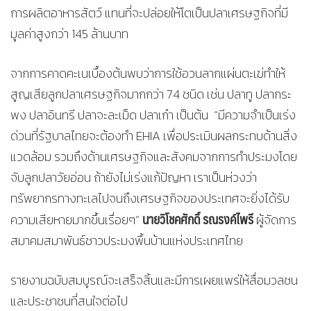
การผลิตอาหารสัตว์ แทนที่จะปล่อยให้โตเป็นปลาเศรษฐกิจที่มี
มูลค่าสูงกว่า 145 ล้านบาท
จากการคาดคะเนเบื้องต้นพบว่าการใช้อวนลากแผ่นตะเฆ่ทำให้
สูญเสียลูกปลาเศรษฐกิจมากกว่า 74 ชนิด เช่น ปลาทู ปลากระ
พง ปลาอินทรี ปลาจะละเม็ด ปลาเก๋า เป็นต้น “มีความจำเป็นเร่ง
ด่วนที่รัฐบาลไทยจะต้องทำ EHIA เพื่อประเมินผลกระทบด้านสิ่ง
แวดล้อม รวมถึงด้านเศรษฐกิจและสังคมจากการทำประมงโดย
จับลูกปลาวัยอ่อน ถ้ายังไม่เร่งแก้ปัญหา เราเป็นห่วงว่า
ทรัพยากรทางทะเลไปจนถึงเศรษฐกิจของประเทศจะยิ่งได้รับ
นายวิโชคศักดิ์ รณรงค์ไพรี
ความเสียหายมากขึ้นเรื่อยๆ”
ผู้จัดการ
สมาคมสมาพันธ์ชาวประมงพื้นบ้านแห่งประเทศไทย
รายงานฉบับสมบูรณ์จะเสร็จสิ้นและมีการเผยแพร่ให้สื่อมวลชน
และประชาชนที่สนใจต่อไป