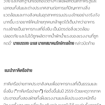
วิจัย และหลักฐานที่เชื่อถือได้ต่างๆ เพื่อผลักดันให้ภาครัฐและ
เอกชนทั้งในและต่างประเทศสานต่อการแก้ปัญหาทางสิ่ง
แวดล้อมและทางสังคมในอุตสาหกรรมประมงไทยอย่างจริงจัง
มากขึ้น เราอยากให้คนไทยทุกคนกล้าพูดได้เต็มปากว่าอาหาร
ทะเลไทยเป็นอาหารทะเลที่ยั่งยืน เป็นมิตรต่อสิ่งแวดล้อม
ปลอดภัย และไม่ได้ถูกผลิตจากน้ำพักน้ำแรงของแรงงานที่ถูก
นายบรรจง นะแส นายกสมาคมรักษ์ทะเลไทย
กดขี่”
กล่าวปิดท้าย
แนะนำภาคีเครือข่าย
ภาคีเครือข่ายภาคประชาสังคมเพื่ออาหารทะเลที่เป็นธรรมและ
“
”
)
ยั่งยืน (
ภาคีเครือข่ายฯ
ก่อตั้งขึ้นในปี 2559 ด้วยเหตุจากภาค
ประชาชนทั้งสองฝ่ายทั้งฝั่งแรงงานและฝั่งประมงตะหนักถึง