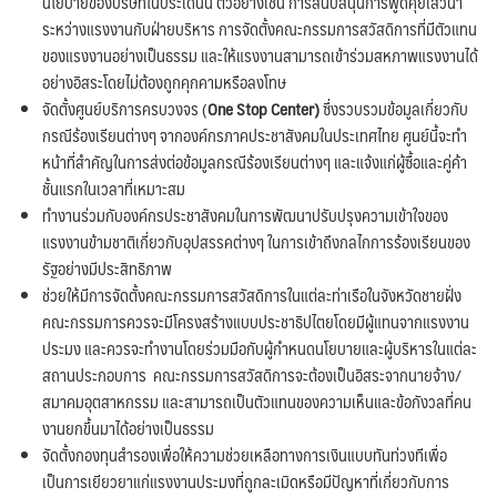
นโยบายของบริษัทในประเด็นนี้ ตัวอย่างเช่น การสนับสนุนการพูดคุยเสวนา
ระหว่างแรงงานกับฝ่ายบริหาร การจัดตั้งคณะกรรมการสวัสดิการที่มีตัวแทน
ของแรงงานอย่างเป็นธรรม และให้แรงงานสามารถเข้าร่วมสหภาพแรงงานได้
อย่างอิสระโดยไม่ต้องถูกคุกคามหรือลงโทษ
จัดตั้งศูนย์บริการครบวงจร (
One Stop Center)
ซึ่งรวบรวมข้อมูลเกี่ยวกับ
กรณีร้องเรียนต่างๆ จากองค์กรภาคประชาสังคมในประเทศไทย ศูนย์นี้จะทำ
หน้าที่สำคัญในการส่งต่อข้อมูลกรณีร้องเรียนต่างๆ และแจ้งแก่ผู้ซื้อและคู่ค้า
ชั้นแรกในเวลาที่เหมาะสม
ทำงานร่วมกับองค์กรประชาสังคมในการพัฒนาปรับปรุงความเข้าใจของ
แรงงานข้ามชาติเกี่ยวกับอุปสรรคต่างๆ ในการเข้าถึงกลไกการร้องเรียนของ
รัฐอย่างมีประสิทธิภาพ
ช่วยให้มีการจัดตั้งคณะกรรมการสวัสดิการในแต่ละท่าเรือในจังหวัดชายฝั่ง
คณะกรรมการควรจะมีโครงสร้างแบบประชาธิปไตยโดยมีผู้แทนจากแรงงาน
ประมง และควรจะทำงานโดยร่วมมือกับผู้กำหนดนโยบายและผู้บริหารในแต่ละ
สถานประกอบการ คณะกรรมการสวัสดิการจะต้องเป็นอิสระจากนายจ้าง/
สมาคมอุตสาหกรรม และสามารถเป็นตัวแทนของความเห็นและข้อกังวลที่คน
งานยกขึ้นมาได้อย่างเป็นธรรม
จัดตั้งกองทุนสำรองเพื่อให้ความช่วยเหลือทางการเงินแบบทันท่วงทีเพื่อ
เป็นการเยียวยาแก่แรงงานประมงที่ถูกละเมิดหรือมีปัญหาที่เกี่ยวกับการ