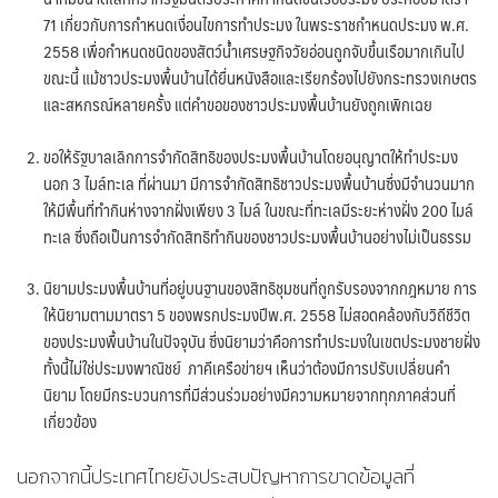
71 เกี่ยวกับการกำหนดเงื่อนไขการทำประมง ในพระราชกำหนดประมง พ.ศ.
2558 เพื่อกำหนดชนิดของสัตว์น้ำเศรษฐกิจวัยอ่อนถูกจับขึ้นเรือมากเกินไป
ขณะนี้ แม้ชาวประมงพื้นบ้านได้ยื่นหนังสือและเรียกร้องไปยังกระทรวงเกษตร
และสหกรณ์หลายครั้ง แต่คำขอของชาวประมงพื้นบ้านยังถูกเพิกเฉย
ขอให้รัฐบาลเลิกการจำกัดสิทธิของประมงพื้นบ้านโดยอนุญาตให้ทำประมง
นอก 3 ไมล์ทะเล ที่ผ่านมา มีการจำกัดสิทธิชาวประมงพื้นบ้านซึ่งมีจำนวนมาก
ให้มีพื้นที่ทำกินห่างจากฝั่งเพียง 3 ไมล์ ในขณะที่ทะเลมีระยะห่างฝั่ง 200 ไมล์
ทะเล ซึ่งถือเป็นการจำกัดสิทธิทำกินของชาวประมงพื้นบ้านอย่างไม่เป็นธรรม
นิยามประมงพื้นบ้านที่อยู่บนฐานของสิทธิชุมชนที่ถูกรับรองจากกฎหมาย การ
ให้นิยามตามมาตรา 5 ของพรกประมงปีพ.ศ. 2558 ไม่สอดคล้องกับวิถีชีวิต
ของประมงพื้นบ้านในปัจจุบัน ซึ่งนิยามว่าคือการทำประมงในเขตประมงชายฝั่ง
ทั้งนี้ไม่ใช่ประมงพาณิชย์ ภาคีเครือข่ายฯ เห็นว่าต้องมีการปรับเปลี่ยนคำ
นิยาม โดยมีกระบวนการที่มีส่วนร่วมอย่างมีความหมายจากทุกภาคส่วนที่
เกี่ยวข้อง
นอกจากนี้ประเทศไทยยังประสบปัญหาการขาดข้อมูลที่