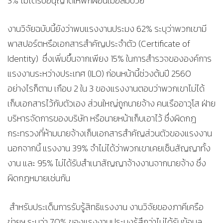
3% ไม่ได้รับอนุญาตให้พักผ่อนเมื่อล้มป่วย
งานวิจัยฉบับนี้ยังว่าพบแรงงานประมง 62% ระบุว่าพวกเขามี
พาสปอร์ตหรือเอกสารสำคัญประจำตัว (Certificate of
Identity) ซึ่งเพิ่มขึ้นจากเพียง 15% ในการสำรวจขององค์การ
แรงงานระหว่างประเทศ (ILO) ก่อนหน้านี้ช่วงต้นปี 2560
อย่างไรก็ตาม เกือบ 2 ใน 3 ของแรงงานตอบว่าพวกเขาไม่ได้
เก็บเอกสารไว้กับตัวเอง ส่วนใหญ่ถูกนายจ้าง คนเรืออาวุโส ฝ่าย
บริหารจัดการของบริษัท หรือนายหน้าเก็บเอาไว้ ซึ่งผิดกฎ
กระทรวงที่ห้ามนายจ้างเก็บเอกสารสำคัญส่วนตัวของแรงงาน
นอกจากนี้ แรงงาน 39% จำไม่ได้ว่าพวกเขาเคยเซ็นสัญญาทั้ง
งาน และ 95% ไม่ได้รับสำเนาสัญญาจ้างงานจากนายจ้าง ซึ่ง
ผิดกฎหมายเช่นกัน
สำหรับประเด็นการรับรู้สิทธิแรงงาน งานวิจัยของภาคีเครือ
ข่ายฯ ระบุว่า 70% ของแรงงานประมงรู้สึกว่าไม่ได้รับข้อมูล