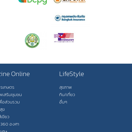
ine Online
LifeStyle
การเกษตร
สุขภาพ
ีพเสริมชุมชน
กิน/เที่ยว
พื่อส่วนรวม
อื่นๆ
สุข
ีเขียว
 360 องศา
ิเศษ