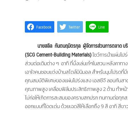
Facebook
Twitter
Line
นายสลิล กันตนฤมิตรกุล ผู้จัดการส่วนการตลาด บริษ
(
SCG Cement-Building Materials)
โชว์การนำแผ่นโปร่
ส่วนต่อเติมต่าง ๆ อาทิ ที่นั่งเล่นเก๋ๆในสวน หลังคา
เอาใจคนชอบแต่งบ้านสไตล์มินิมอล สำหรับมุมโปรดที่มีพื
คุณสมบัติพิเศษของแผ่นโปร่งแสง เอสซีจี ลอนกันสาด
คุณภาพสูง เคลือบฟิล์มประสิทธิภาพสูง 2 ด้าน ทำหน้าที่
ไม่ก่อให้เกิดการสะสมของคราบสกปรก ทนทานต่อทุกส
ออกแบบที่โดดเด่น ด้วยเฉดสีให้เลือกถึง 9 สี อาทิ สีขาวข