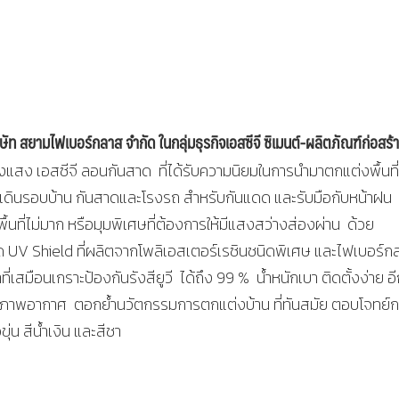
ัท สยามไฟเบอร์กลาส จำกัด
ในกลุ่มธุรกิจเอสซีจี ซิเมนต์-ผลิตภัณฑ์ก่อสร้
งแสง เอสซีจี ลอนกันสาด ที่ได้รับความนิยมในการนำมาตกแต่งพื้นที่
ทางเดินรอบบ้าน กันสาดและโรงรถ สำหรับกันแดด และรับมือกับหน้าฝน
้นที่ไม่มาก หรือมุมพิเศษที่ต้องการให้มีแสงสว่างส่องผ่าน ด้วย
 UV Shield ที่ผลิตจากโพลิเอสเตอร์เรซินชนิดพิเศษ และไฟเบอร์ก
เสมือนเกราะป้องกันรังสียูวี ได้ถึง 99 % น้ำหนักเบา ติดตั้งง่าย อีก
ภาพอากาศ ตอกย้ำนวัตกรรมการตกแต่งบ้าน ที่ทันสมัย ตอบโจทย์
ุ่น สีน้ำเงิน และสีชา