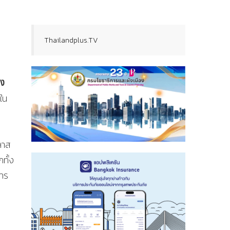
Thailandplus.TV
าง
ใน
ลาส
ทั้ง
การ