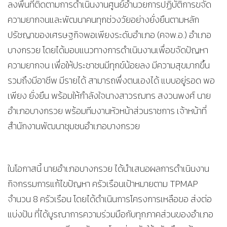
ลงพื้นที่ติดตามการดำเนินงานศูนย์อำนวยการปฏิบัติการขจัด
ความยากจนและพัฒนาคนทุกช่วงวัยอย่างยั่งยืนตามหลัก
ปรัชญาของเศรษฐกิจพอเพียงระดับอำเภอ (คจพ.อ.) อำเภอ
บางกรวย โดยได้มอบแนวทางการดำเนินงานเพื่อขจัดปัญหา
ความยากจน เพื่อให้ประชาชนมีทุกข์น้อยลง มีความสุขมากขึ้น
รวมถึงมีอาชีพ มีรายได้ สามารถพึ่งตนเองได้ แบบอยู่รอด พอ
เพียง ยั่งยืน พร้อมให้กำลังใจนางสาวรฌทร สงวนพงศ์ นาย
อำเภอบางกรวย พร้อมทีมงานหัวหน้าส่วนราชการ เจ้าหน้าที่
สำนักงานพัฒนาชุมชนอำเภอบางกรวย
ในโอกาสนี้ นายอำเภอบางกรวย ได้นำเสนอผลการดำเนินงาน
กิจกรรมการแก้ไขปัญหา ครัวเรือนเป้าหมายตาม TPMAP
จำนวน 8 ครัวเรือน โดยได้ดำเนินการโครงการเหลือขอ ส่งต่อ
แบ่งปัน ที่ได้บูรณาการความร่วมมือกับทุกภาคส่วนของอำเภอ