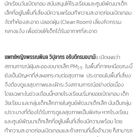
นักเรียนวันเปิดเทอม สนับสนุนให้โรงเรียนและศูนย์พัฒนาเด็ก
เล็กที่อยู่ในพื้นที่เสี่ยงมีความพร้อมทำความสะอาดก่อนเปิดเทอม
จัดทำห้องสะอาด ปลอดฝุ่น (Clean Room) เลี่ยงกิจกรรม
กลางแจ้ง เพื่อช่วยให้เด็กได้รับอากาศที่สะอาด
แพทย์หญิงพรรณพิมล วิปุลากร อธิบดีกรมอนามั
ย เปิดเผยว่า
สถานการณ์ฝุ่นละอองขนาดเล็ก PM
ในพื้นที่ภาคเหนือขณะนี้
2.5
ยังเป็นปัญหาที่ส่งผลกระทบต่อสุขภาพ ประชาชนในพื้นที่เสี่ยง
จึงต้องดูแลสุขภาพและเฝ้าระวังสถานการณ์อย่างต่อเนื่อง
โดยเฉพาะในช่วงเดือนนี้หลายโรงเรียนเริ่มทยอยเปิดเทอม เด็ก
วัยเรียน และกลุ่มเด็กเล็กภายในศูนย์พัฒนาเด็กเล็ก นับเป็นกลุ่ม
เปราะบางที่ต้องได้รับการดูแลสุขภาพเป็นพิเศษ หากโรงเรียน
และศูนย์พัฒนาเด็กเล็กที่อยู่ในพื้นที่เสี่ยงมีความพร้อม โดย
ทำความสะอาดก่อนเปิดเทอมและถ้าสถานที่เอื้ออำนวย ก็สามารถ