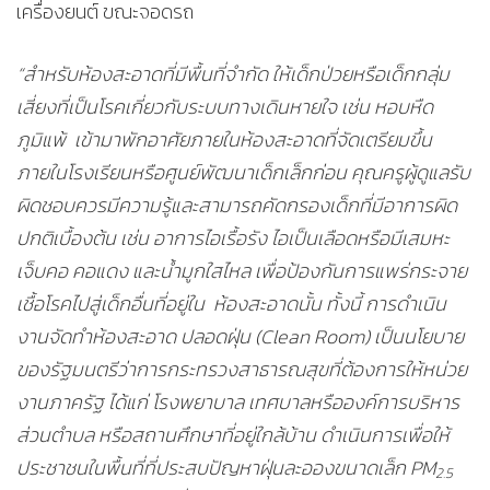
เครื่องยนต์ ขณะจอดรถ
“สำหรับห้องสะอาดที่มีพื้นที่จำกัด ให้เด็กป่วยหรือเด็กกลุ่ม
เสี่ยงที่เป็นโรคเกี่ยวกับระบบทางเดินหายใจ เช่น หอบหืด
ภูมิแพ้ เข้ามาพักอาศัยภายในห้องสะอาดที่จัดเตรียมขึ้น
ภายในโรงเรียนหรือศูนย์พัฒนาเด็กเล็กก่อน คุณครูผู้ดูแลรับ
ผิดชอบควรมีความรู้และสามารถคัดกรองเด็กที่มีอาการผิด
ปกติเบื้องต้น เช่น อาการไอเรื้อรัง ไอเป็นเลือดหรือมีเสมหะ
เจ็บคอ คอแดง และน้ำมูกใสไหล เพื่อป้องกันการแพร่กระจาย
เชื้อโรคไปสู่เด็กอื่นที่อยู่ใน ห้องสะอาดนั้น ทั้งนี้ การดำเนิน
งานจัดทำห้องสะอาด ปลอดฝุ่น (Clean Room) เป็นนโยบาย
ของรัฐมนตรีว่าการกระทรวงสาธารณสุขที่ต้องการให้หน่วย
งานภาครัฐ ได้แก่ โรงพยาบาล เทศบาลหรือองค์การบริหาร
ส่วนตำบล หรือสถานศึกษาที่อยู่ใกล้บ้าน ดำเนินการเพื่อให้
ประชาชนในพื้นที่ที่ประสบปัญหาฝุ่นละอองขนาดเล็ก PM
2.5