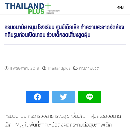
Skip
THAILANDPLUS NEWS
MENU
to
content
กรมอนามัย หนุน โรงเรียน ศูนย์เด็กเล็ก ทำความสะอาดจัดห้อง
คลีนรูมก่อนเปิดเทอม ช่วยเด็กลดเสี่ยงสูดฝุ่น
11 พฤษภาคม 2019
Thailandplus
คุณภาพชีวิต
กรมอนามัย กระทรวงสาธารณสุขหวั่นปัญหาฝุ่นละอองขนาด
เล็ก PM
ในพื้นที่ภาคเหนือส่งผลกระทบต่อสุขภาพเด็ก
2.5