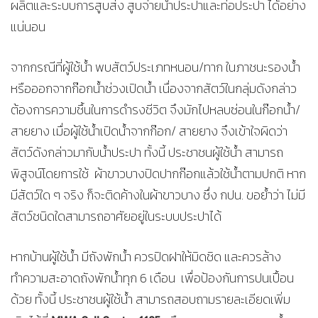
ผลิตและระบบการสูบส่ง สูบจ่ายน้ำประปาและท่อประปา ได้อย่าง
แน่นอน
จากกรณีที่ผู้ใช้น้ำ พบสัตว์ประเภทหนอน/ทาก ในภาชนะรองน้ำ
หรือออกจากก๊อกน้ำช่วงเปิดน้ำ เนื่องจากสัตว์ในกลุ่มดังกล่าว
ต้องการความชื้นในการดำรงชีวิต จึงมักไปหลบซ่อนในก๊อกน้ำ/
สายยาง เมื่อผู้ใช้น้ำเปิดน้ำจากก๊อก/ สายยาง จึงเข้าใจผิดว่า
สัตว์ดังกล่าวมากับน้ำประปา ทั้งนี้ ประชาชนผู้ใช้น้ำ สามารถ
พิสูจน์โดยการใช้ ผ้าขาวบางปิดปากก๊อกแล้วใช้น้ำตามปกติ หาก
มีสัตว์ใด ๆ จริง ก็จะติดค้างในผ้าขาวบาง ซึ่ง กปน. ขอย้ำว่า ไม่มี
สัตว์ชนิดใดสามารถอาศัยอยู่ในระบบประปาได้
หากบ้านผู้ใช้น้ำ มีถังพักน้ำ ควรปิดฝาให้มิดชิด และควรล้าง
ทำความสะอาดถังพักน้ำทุก 6 เดือน เพื่อป้องกันการปนเปื้อน
ด้วย ทั้งนี้ ประชาชนผู้ใช้น้ำ สามารถสอบถามรายละเอียดเพิ่ม