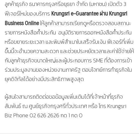
ลูกค้าธุรกิจ ธนาคารกรุงศรีอยุธยา จำกัด (มหาชน) เปิดตัว 3
Krungsri
e
–
Guarantee
ผ่าน
Krungsri
ฟีเจอร์ใหม่ของบริการ
Business Online
ให้ลูกค้าสามารถเรียกดูหรือตรวจสอบสถานะ
รายการหนังสือค้ำประกัน อนุมัติรายการออกหนังสือค้ำประกัน
หรือขยายระยะเวลา และพิมพ์สำเนาใบเสร็จรับเงิน ฟีเจอร์ที่เพิ่ม
ขึ้นนี้จะอำนวยความสะดวก และช่วยประหยัดเวลาและค่าใช้จ่ายให้
กับลูกค้าธุรกิจขนาดใหญ่และผู้ประกอบการ SME ที่ต้องการเข้า
ร่วมประมูลงานของหน่วยงานภาครัฐ ตอบโจทย์การทำธุรกิจใน
ยุคดิจิทัลได้อย่างมีประสิทธิภาพสูงสุด
ผู้สนใจสามารถติดต่อขอข้อมูลเพิ่มเติมได้ที่เจ้าหน้าที่ธุรกิจ
สัมพันธ์ ณ ศูนย์ธุรกิจกรุงศรีทั่วประเทศ หรือ โทร Krungsri
Biz Phone 02 626 2626 กด 1 กด 0