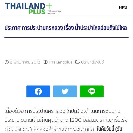
Skip
THAILANDPLUS NEWS
MENU
to
content
ประกาศ การประปานครหลวง เรื่อง น้ำประปาไหลอ่อนถึงไม่ไหล
8 พฤษภาคม 2018
Thailandplus
ประชาสัมพันธ์
เนื่องด้วย การประปานครหลวง (กปน.) จะดำเนินการซ่อมท่อ
ประธาน ขนาดเส้นผ่านศูนย์กลาง 1,200 มิลลิเมตร ที่แตกรั่วเร่ง
ในคืนวันนี้ (วัน
ด่วน บริเวณใกล้คลองลำรี ถนนกาญจนาภิเษก