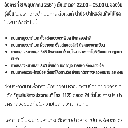
อังคารที่ 8 พฤษภาคม 2561) ตั้งแต่เวลา 22.00 – 05.00 น. ของวัน
รุ่งขึ้น
น้ำประปาไหลอ่อนถึงไม่ไหล
โดยระหว่างดำเนินการ ส่งผลให้
ในพื้นที่ดังต่อไปนี้
ถนนกาญจนาภิเษก ตั้งแต่คลองพระพิมล ถึงคลองลำรี
ถนนกาญจนาภิเษก ฝั่งขาออก ตั้งแต่คลองลำรี ถึงคลองลากฆ้อน
ทางหลวงหมายเลข 345 ฝั่งขาออก ตั้งแต่โรงแรมพาราไดซ์ ถึงถนนกาญจนา
ภิเษก
ทางหลวงหมายเลข 340 ตั้งแต่ถนนกาญจนาภิเษก ถึงคลองเจ็ก
ถนนบางกรวย-ไทรน้อย ตั้งแต่โค้งสามวัง ถึงแยกตัดทางหลวงหมายเลข 346
จึงประกาศมาเพื่อทราบโดยทั่วกัน หากประสบข้อขัดข้องกรุณา
“ศูนย์บริการประชาชน” โทร. 1125
ตลอด 24 ชั่วโมง
แจ้ง
การประปา
นครหลวงขออภัยในความไม่สะดวกมา ณ ที่นี้
นอกจากนี้ ประชาชนสามารถติดตามข่าวสาร กปน. พร้อมตรวจ