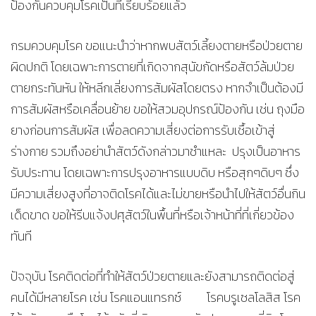
ป้องกันควบคุมโรคเป็นที่เรียบร้อยแล้ว
กรมควบคุมโรค ขอแนะนำว่าหากพบสัตว์เลี้ยงตายหรือป่วยตาย
ผิดปกติ โดยเฉพาะการตายที่เกิดจากสุนัขกัดหรือสัตว์ล้มป่วย
ตายกระทันหัน ให้หลีกเลี่ยงการสัมผัสโดยตรง หากจำเป็นต้องมี
การสัมผัสหรือเคลื่อนย้าย ขอให้สวมอุปกรณ์ป้องกัน เช่น ถุงมือ
ยางก่อนการสัมผัส เพื่อลดความเสี่ยงต่อการรับเชื้อเข้าสู่
ร่างกาย รวมถึงอย่านำสัตว์ดังกล่าวมาชำแหละ ปรุงเป็นอาหาร
รับประทาน โดยเฉพาะการปรุงอาหารแบบดิบ หรือสุกๆดิบๆ ซึ่ง
มีความเสี่ยงสูงที่อาจติดโรคได้และไม่ขายหรือนำไปให้สัตว์อื่นกิน
เด็ดขาด ขอให้รีบแจ้งปศุสัตว์ในพื้นที่หรือเจ้าหน้าที่ที่เกี่ยวข้อง
ทันที
ปัจจุบัน โรคติดต่อที่ทำให้สัตว์ป่วยตายและยังสามารถติดต่อสู่
คนได้มีหลายโรค เช่น โรคแอนแทรกซ์ โรคบรูเซลโลสิส โรค