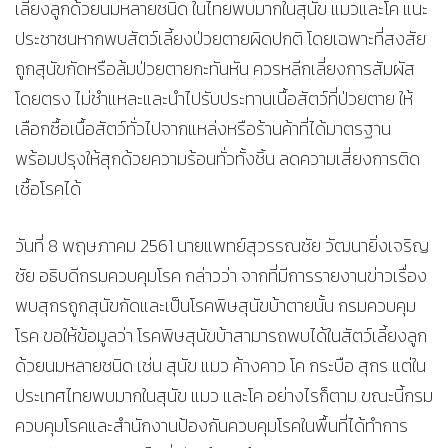
เลี้ยงลูกด้วยนมหลายชนิด ในไทยพบมากในสุนัข แมวและโค แนะ
ประชาชนหากพบสัตว์เลี้ยงป่วยตายผิดปกติ โดยเฉพาะที่สงสัย
ถูกสุนัขกัดหรือล้มป่วยตายกะทันหัน ควรหลีกเลี่ยงการสัมผัส
โดยตรง ไม่ชำแหละและนำไปรับประทานเนื้อสัตว์ที่ป่วยตาย ให้
เลือกซื้อเนื้อสัตว์ทั่วไปจากแหล่งหรือร้านค้าที่ได้มาตรฐาน
พร้อมปรุงให้สุกด้วยความร้อนทั่วทั้งชิ้น ลดความเสี่ยงการติด
เชื้อโรคได้
วันที่ 8 พฤษภาคม 2561 นายแพทย์สุวรรณชัย วัฒนายิ่งเจริญ
ชัย อธิบดีกรมควบคุมโรค กล่าวว่า จากที่มีการรายงานข่าวเรื่อง
พบสุกรถูกสุนัขกัดและเป็นโรคพิษสุนัขบ้าตายนั้น กรมควบคุม
โรค ขอให้ข้อมูลว่า โรคพิษสุนัขบ้าสามารถพบได้ในสัตว์เลี้ยงลูก
ด้วยนมหลายชนิด เช่น สุนัข แมว ค้างคาว โค กระบือ สุกร แต่ใน
ประเทศไทยพบมากในสุนัข แมว และโค อย่างไรก็ตาม ขณะนี้กรม
ควบคุมโรคและสำนักงานป้องกันควบคุมโรคในพื้นที่ได้ทำการ