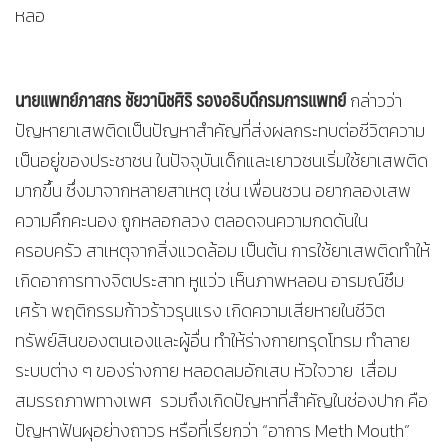
หลอ
นายแพทย์ภาสกร ชัยวานิชศิริ รองอธิบดีกรมการแพทย์
กล่าวว่า
ปัญหายาเสพติดเป็นปัญหาสำคัญที่ส่งผลกระทบต่อชีวิตความ
เป็นอยู่ของประชาชน ในปัจจุบันเด็กและเยาวชนเริ่มใช้ยาเสพติด
มากขึ้น ซึ่งมาจากหลายสาเหตุ เช่น เพื่อนชวน อยากลองเสพ
ความคึกคะนอง ถูกหลอกลวง ตลอดจนความกดดันใน
ครอบครัว สาเหตุจากสิ่งแวดล้อม เป็นต้น การใช้ยาเสพติดทำให้
เกิดอาการทางจิตประสาท หูแว่ว เห็นภาพหลอน อารมณ์ซึม
เศร้า พฤติกรรมก้าวร้าวรุนแรง เกิดความเสียหายในชีวิต
ทรัพย์สินของตนเองและผู้อื่น ทำให้ร่างกายทรุดโทรม ทำลาย
ระบบต่าง ๆ ของร่างกาย หลอดลมอักเสบ หัวใจวาย เสื่อม
สมรรถภาพทางเพศ รวมถึงเกิดปัญหาที่สำคัญในช่องปาก คือ
ปัญหาฟันผุอย่างถาวร หรือที่เรียกว่า “อาการ Meth Mouth”