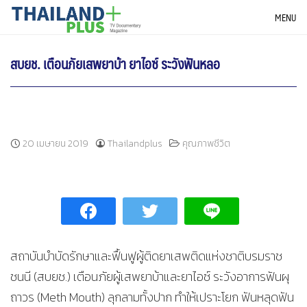
Skip
THAILANDPLUS NEWS
MENU
to
content
สบยช. เตือนภัยเสพยาบ้า ยาไอซ์ ระวังฟันหลอ
20 เมษายน 2019
Thailandplus
คุณภาพชีวิต
สถาบันบำบัดรักษาและฟื้นฟูผู้ติดยาเสพติดแห่งชาติบรมราช
ชนนี (สบยช.) เตือนภัยผู้เสพยาบ้าและยาไอซ์ ระวังอาการฟันผุ
ถาวร (Meth Mouth) ลุกลามทั้งปาก ทำให้เปราะโยก ฟันหลุดฟัน