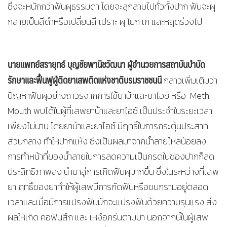
ซึ่งจะหนักกว่าฟันผุธรรมดา โดยจะลุกลามไปทั่วทั้งปาก ฟันจะผุ
กลายเป็นสีดำหรือเปลี่ยนสี เปราะ ผุ โยก เก และหลุดร่วงไป
นายแพทย์สรายุทธ์ บุญชัยพานิชวัฒนา ผู้อำนวยการสถาบันบำบัด
รักษาและฟื้นฟูผู้ติดยาเสพติดแห่งชาติบรมราชชนนี
กล่าวเพิ่มเติมว่า
ปัญหาฟันผุอย่างถาวรจากการใช้ยาบ้าและยาไอซ์ หรือ Meth
Mouth พบได้ในผู้ที่เสพยาบ้าและยาไอซ์ เป็นประจำในระยะเวลา
เพียงไม่นาน โดยยาบ้าและยาไอซ์ มีฤทธิ์ในการกระตุ้นประสาท
ส่วนกลาง ทำให้ปากแห้ง ซึ่งเป็นผลมาจากน้ำลายไหลน้อยลง
การทำหน้าที่ของน้ำลายในการลดความเป็นกรดในช่องปากก็ลด
ประสิทธิภาพลง นำมาสู่การเกิดฟันผุมากขึ้น ซึ่งในระหว่างที่เสพ
ยา ฤทธิ์ของยาทำให้ผู้เสพมีการกัดฟันหรือขบกรามอยู่ตลอด
เวลาและเมื่อมีการแปรงฟันมักจะแปรงฟันด้วยความรุนแรง ส่ง
ผลให้เกิด คอฟันสึก และ เหงือกร่นตามมา นอกจากนี้ในผู้เสพ