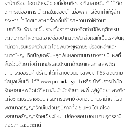
ยาบ้าหรือยาไอซ์ มักจะมีช่วงที่ใช้ยาติดต่อกันหลายวัน ทำให้เกิด
อาการเบื่ออาหาร น้ำตาลในเลือดต่ำ เมื่อพักการใช้ยาทำให้รู้สึก
กระหายน้ำ โดยเฉพาะเครื่องดื่มที่มีรสหวาน ทำให้จำนวน
แบคทีเรียเพิ่มมากขึ้น รวมทั้งอาการทางจิตทำให้มีพฤติกรรม
ละเลยการทำความสะอาดช่องปากและฟัน ส่งผลให้เป็นโรคฟันผุ
ที่มีความรุนแรงกว่าปกติ โดยฟันจะผุหลายซี่ มีรอยผุลึกและ
ขนาดใหญ่ เกิดปัญหาฟันหลุดฟันหลอตามมา บางรายมีแผลที่
ลิ้นร่วมด้วย ทั้งนี้ หากประสบปัญหาด้านยาและสารเสพติด
สามารถขอรับคำปรึกษาได้ที่ สายด่วนยาเสพติด 1165 สอบถาม
ข้อมูลเพิ่มเติมได้ที่
www.pmnidat.go.th
หรือเข้ารับการบำบัด
รักษายาเสพติดได้ที่สถาบันบำบัดรักษาและฟื้นฟูผู้ติดยาเสพติด
แห่งชาติบรมราชชนนี กรมการแพทย์ จังหวัดปทุมธานี และโรง
พยาบาลธัญญารักษ์ในส่วนภูมิภาคทั้ง 6 แห่ง ได้แก่โรง
พยาบาลธัญญารักษ์เชียงใหม่ แม่ฮ่องสอน ขอนแก่น อุดรธานี
สงขลา และปัตตานี